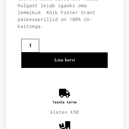
hulgast leiab igaüks oma
lemmikud. Kõik Foster Grant
päikeseprillid on 100% UV-
kaitsega.
Lisa korvi
Tasuta tarne
Alates €50