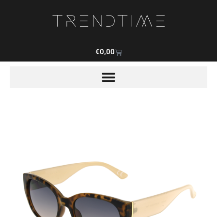
€
0,00