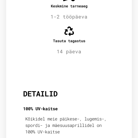
Keskmine tarneaeg
1-2 tööpäeva
Tasuta tagastus
14 päeva
Lisainfo
DETAILID
100% UV-kaitse
Kõikidel meie päikese-, lugemis-,
spordi- ja mäesuusaprillidel on
100% UV-kaitse