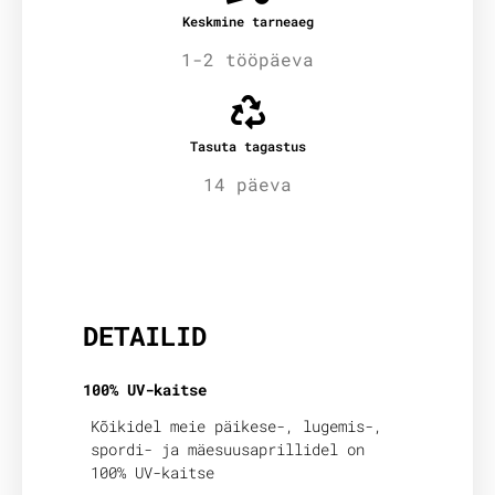
Keskmine tarneaeg
1-2 tööpäeva
Tasuta tagastus
14 päeva
Lisainfo
DETAILID
100% UV-kaitse
Kõikidel meie päikese-, lugemis-,
spordi- ja mäesuusaprillidel on
100% UV-kaitse