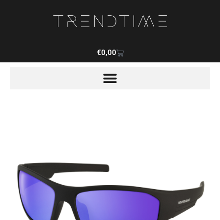
€
0,00