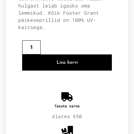
hulgast leiab igaüks oma
lemmikud. Kõik Foster Grant
päikeseprillid on 100% UV-
kaitsega.
Lisa korvi
Tasuta tarne
Alates €50