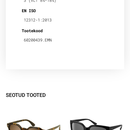
3 (VLT 8%-18%)
EN ISO
12312-1:2013
Tootekood
60200439.EMN
SEOTUD TOOTED