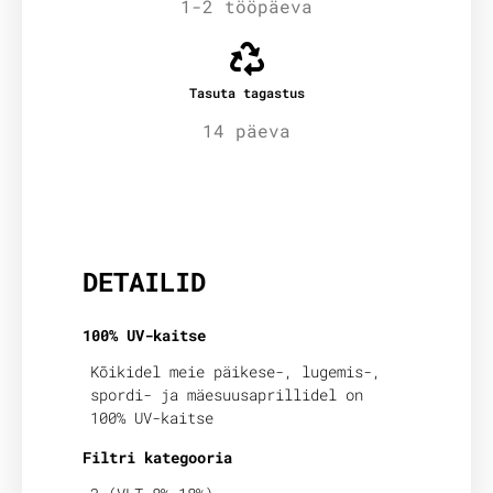
1-2 tööpäeva
Tasuta tagastus
14 päeva
Lisainfo
DETAILID
100% UV-kaitse
Kõikidel meie päikese-, lugemis-,
spordi- ja mäesuusaprillidel on
100% UV-kaitse
Filtri kategooria