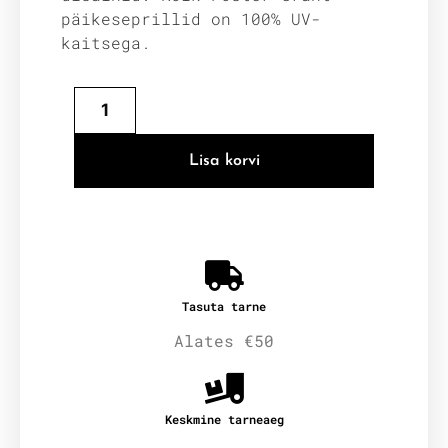
päikeseprillid on 100% UV-
kaitsega.
Lisa korvi
Tasuta tarne
Alates €50
Keskmine tarneaeg