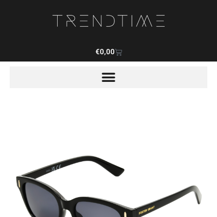
€
0,00