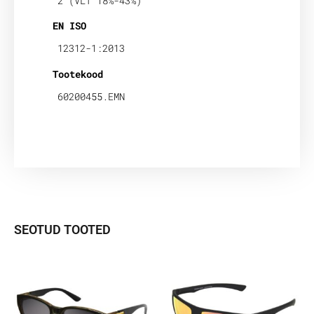
2 (VLT 18%-43%)
EN ISO
12312-1:2013
Tootekood
60200455.EMN
SEOTUD TOOTED