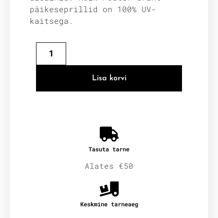
päikeseprillid on 100% UV-
kaitsega.
Lisa korvi
Tasuta tarne
Alates €50
Keskmine tarneaeg