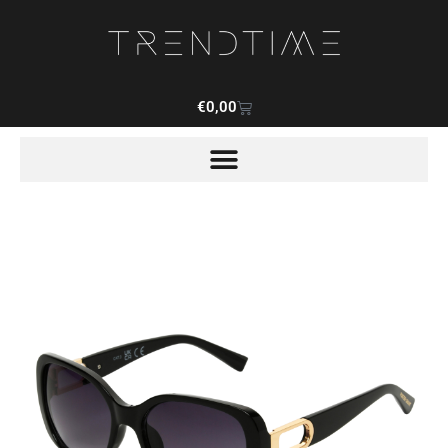
€
0,00