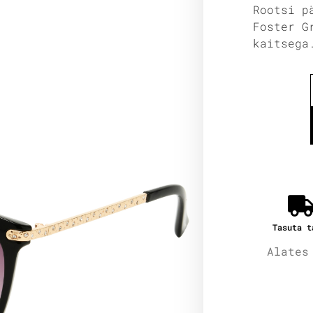
Rootsi p
Foster G
kaitsega
Tasuta t
Alates
Lisain