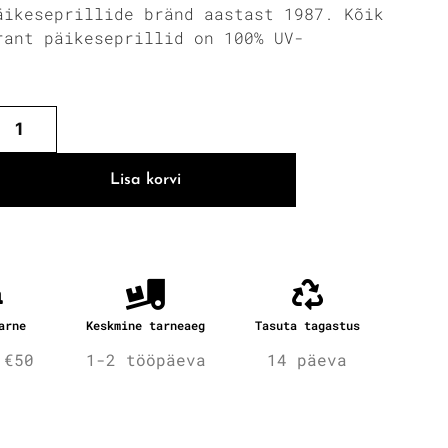
äikeseprillide bränd aastast 1987. Kõik
rant päikeseprillid on 100% UV-
.
Lisa korvi
arne
Keskmine tarneaeg
Tasuta tagastus
 €50
1-2 tööpäeva
14 päeva
fo