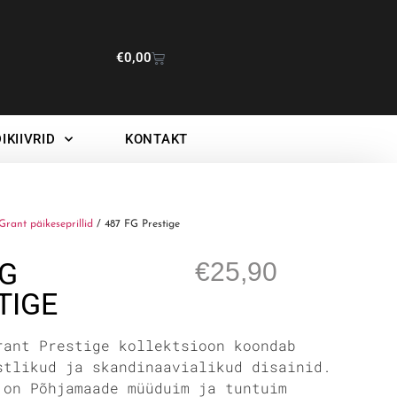
€
0,00
IKIIVRID
KONTAKT
Grant päikeseprillid
/ 487 FG Prestige
FG
€
25,90
TIGE
rant Prestige kollektsioon koondab
stlikud ja skandinaavialikud disainid.
 on Põhjamaade müüduim ja tuntuim