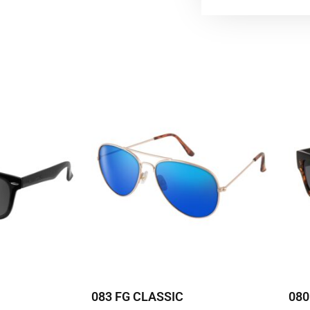
083 FG CLASSIC
080