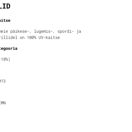
LID
aitse
meie päikese-, lugemis-, spordi- ja
rillidel on 100% UV-kaitse
tegooria
-18%)
013
EMN