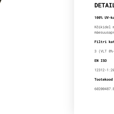
DETAI
100% UV-k
Kõikidel 
mäesuusap
Filtri ka
3 (VLT 8%
EN ISO
12312-1:2
Tootekood
60200487.