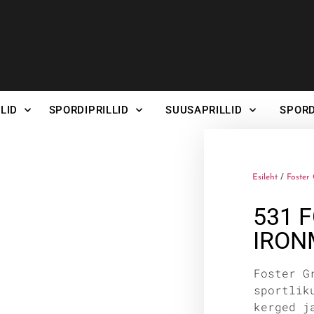
LID
SPORDIPRILLID
SUUSAPRILLID
SPORD
Esileht
/
Foster 
531 
IRO
Foster G
sportlik
kerged j