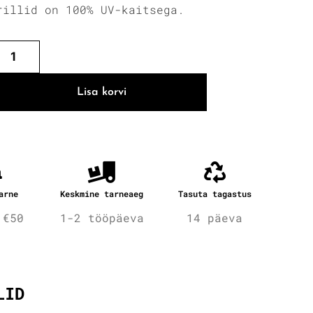
rillid on 100% UV-kaitsega.
Lisa korvi
arne
Keskmine tarneaeg
Tasuta tagastus
 €50
1-2 tööpäeva
14 päeva
fo
LID