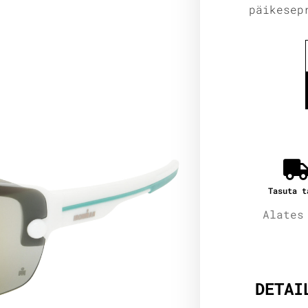
päikesep
Tasuta t
Alates
Lisain
DETAI