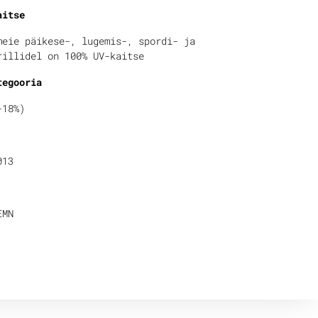
aitse
meie päikese-, lugemis-, spordi- ja
rillidel on 100% UV-kaitse
tegooria
-18%)
013
EMN