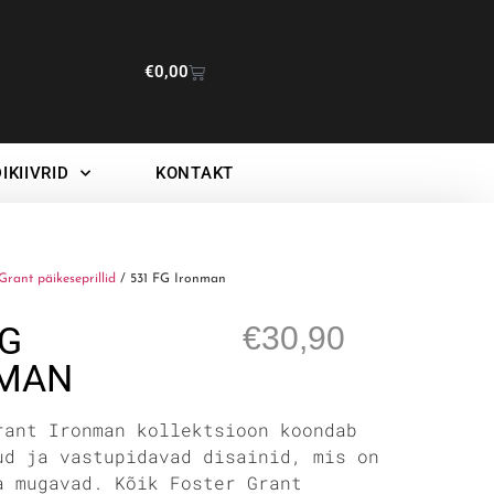
€
0,00
IKIIVRID
KONTAKT
Grant päikeseprillid
/ 531 FG Ironman
FG
€
30,90
NMAN
rant Ironman kollektsioon koondab
ud ja vastupidavad disainid, mis on
a mugavad. Kõik Foster Grant