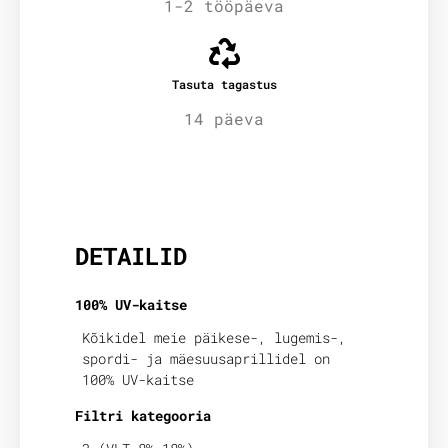
1-2 tööpäeva
Tasuta tagastus
14 päeva
Lisainfo
DETAILID
100% UV-kaitse
Kõikidel meie päikese-, lugemis-,
spordi- ja mäesuusaprillidel on
100% UV-kaitse
Filtri kategooria