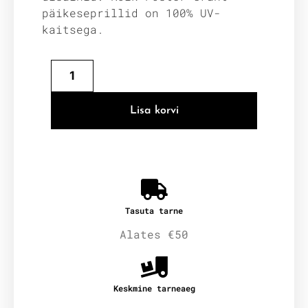
päikeseprillid on 100% UV-
kaitsega.
Lisa korvi
Tasuta tarne
Alates €50
Keskmine tarneaeg