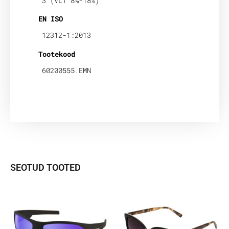
3 (VLT 8%-18%)
EN ISO
12312-1:2013
Tootekood
60200555.EMN
SEOTUD TOOTED