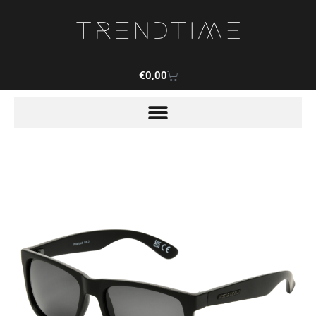
€
0,00