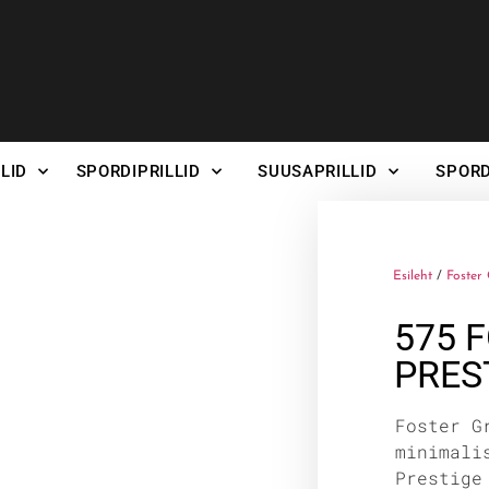
LID
SPORDIPRILLID
SUUSAPRILLID
SPORD
Esileht
/
Foster 
575 
PRES
Foster G
minimali
Prestige