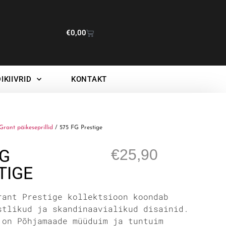
€
0,00
IKIIVRID
KONTAKT
Grant päikeseprillid
/ 575 FG Prestige
FG
€
25,90
TIGE
rant Prestige kollektsioon koondab
stlikud ja skandinaavialikud disainid.
 on Põhjamaade müüduim ja tuntuim