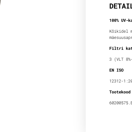
DETAI
100% UV-k
Kõikidel 
mäesuusap
Filtri ka
3 (VLT 8%
EN ISO
12312-1:2
Tootekood
60200575.