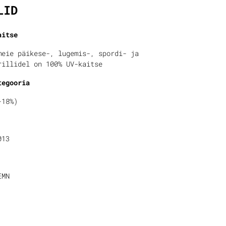
LID
aitse
meie päikese-, lugemis-, spordi- ja
rillidel on 100% UV-kaitse
tegooria
-18%)
013
EMN