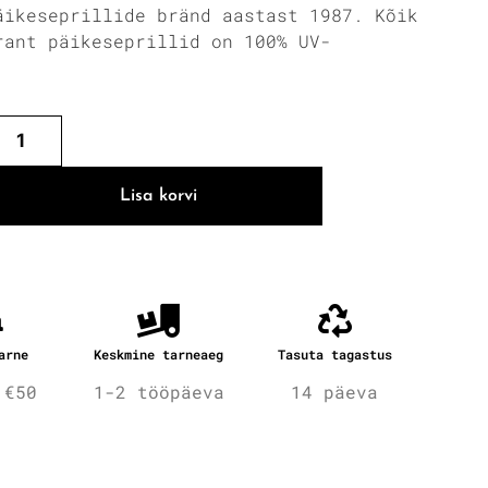
äikeseprillide bränd aastast 1987. Kõik
rant päikeseprillid on 100% UV-
.
Lisa korvi
arne
Keskmine tarneaeg
Tasuta tagastus
 €50
1-2 tööpäeva
14 päeva
fo