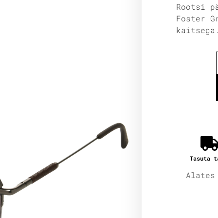
Rootsi p
Foster G
kaitsega
Tasuta t
Alates
Lisain