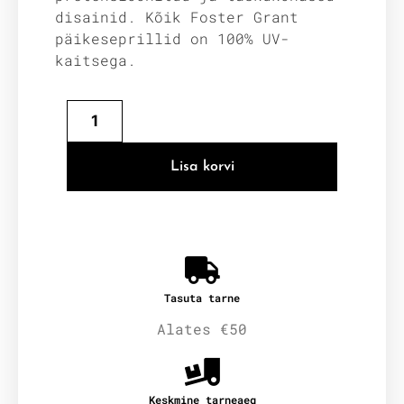
disainid. Kõik Foster Grant
päikeseprillid on 100% UV-
kaitsega.
Lisa korvi
Tasuta tarne
Alates €50
Keskmine tarneaeg