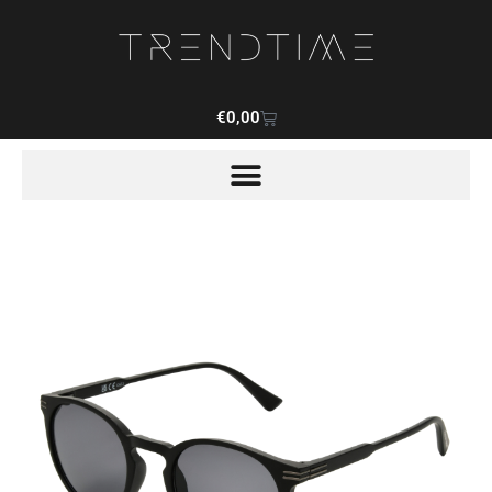
€
0,00