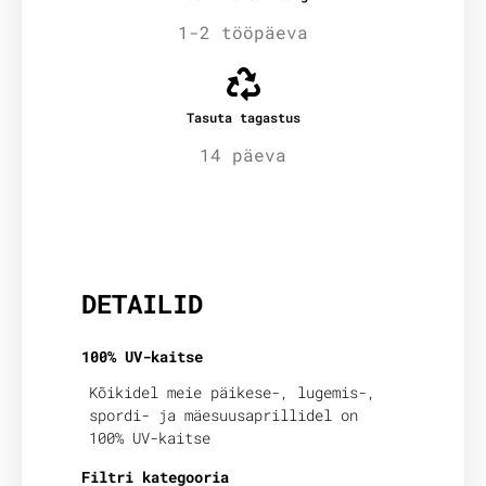
1-2 tööpäeva
Tasuta tagastus
14 päeva
Lisainfo
DETAILID
100% UV-kaitse
Kõikidel meie päikese-, lugemis-,
spordi- ja mäesuusaprillidel on
100% UV-kaitse
Filtri kategooria