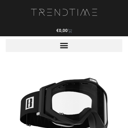
€
0,00