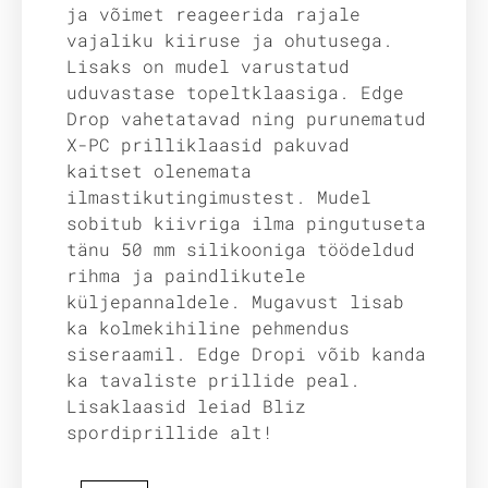
ja võimet reageerida rajale
vajaliku kiiruse ja ohutusega.
Lisaks on mudel varustatud
uduvastase topeltklaasiga. Edge
Drop vahetatavad ning purunematud
X-PC prilliklaasid pakuvad
kaitset olenemata
ilmastikutingimustest. Mudel
sobitub kiivriga ilma pingutuseta
tänu 50 mm silikooniga töödeldud
rihma ja paindlikutele
küljepannaldele. Mugavust lisab
ka kolmekihiline pehmendus
siseraamil. Edge Dropi võib kanda
ka tavaliste prillide peal.
Lisaklaasid leiad Bliz
spordiprillide alt!