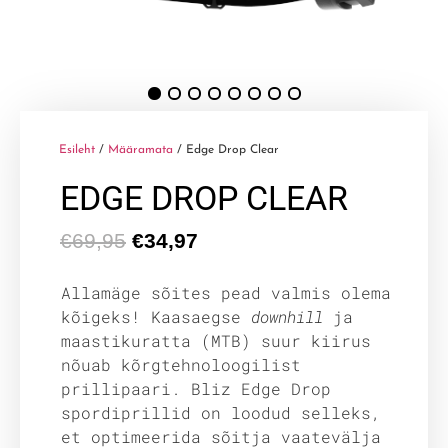
Esileht
/
Määramata
/ Edge Drop Clear
EDGE DROP CLEAR
€
69,95
€
34,97
Allamäge sõites pead valmis olema
kõigeks! Kaasaegse
downhill
ja
maastikuratta (MTB) suur kiirus
nõuab kõrgtehnoloogilist
prillipaari. Bliz Edge Drop
spordiprillid on loodud selleks,
et optimeerida sõitja vaatevälja