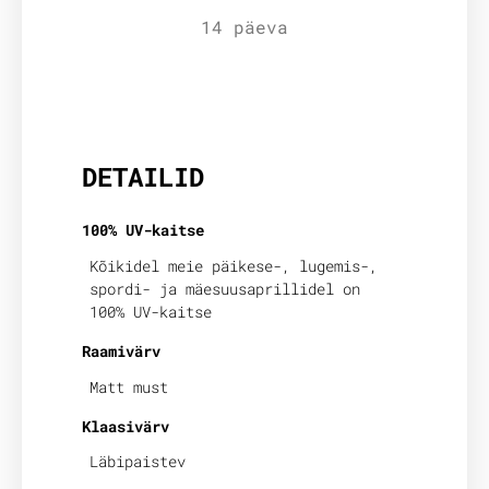
14 päeva
Lisainfo
DETAILID
100% UV-kaitse
Kõikidel meie päikese-, lugemis-,
spordi- ja mäesuusaprillidel on
100% UV-kaitse
Raamivärv
Matt must
Klaasivärv
Läbipaistev