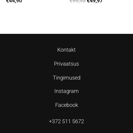
€
99,95
€
49,97
€
44,90
Lisa korvi
Loe edasi
Kontakt
Privaatsus
Tingimused
Instagram
Facebook
+372 511 5672