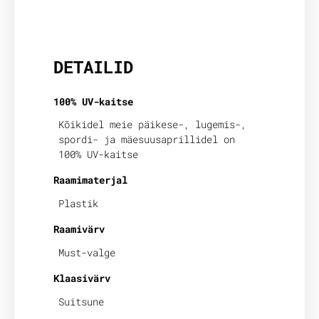
Lisainfo
DETAILID
100% UV-kaitse
Kõikidel meie päikese-, lugemis-,
spordi- ja mäesuusaprillidel on
100% UV-kaitse
Raamimaterjal
Plastik
Raamivärv
Must-valge
Klaasivärv
Suitsune