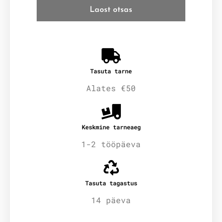
Laost otsas
Tasuta tarne
Alates €50
Keskmine tarneaeg
1-2 tööpäeva
Tasuta tagastus
14 päeva