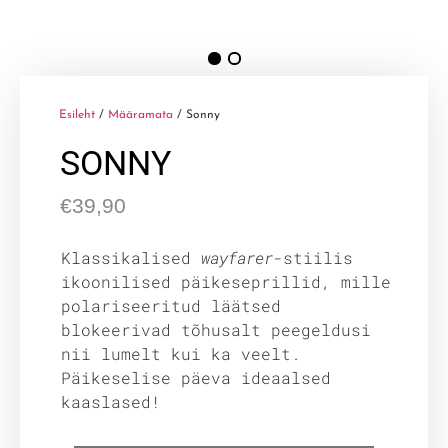
Esileht
/
Määramata
/ Sonny
SONNY
€
39,90
Klassikalised
wayfarer
-stiilis
ikoonilised päikeseprillid, mille
polariseeritud läätsed
blokeerivad tõhusalt peegeldusi
nii lumelt kui ka veelt.
Päikeselise päeva ideaalsed
kaaslased!