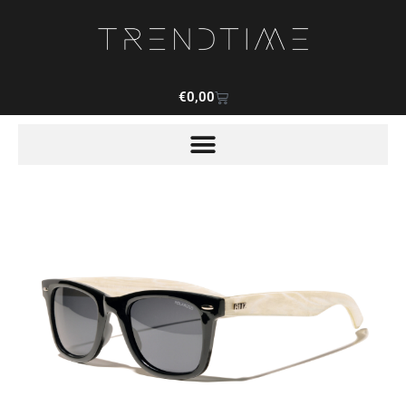
€
0,00