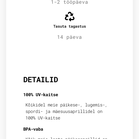
1-2 tööpäeva
Tasuta tagastus
14 päeva
Lisainfo
DETAILID
100% UV-kaitse
Kõikidel meie päikese-, lugemis-,
spordi- ja mäesuusaprillidel on
100% UV-kaitse
BPA-vaba