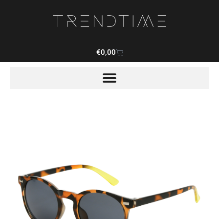
€
0,00