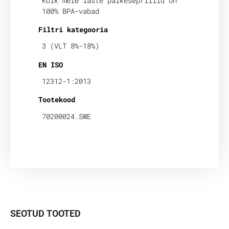
Kõik meie laste päikeseprillid on
100% BPA-vabad
Filtri kategooria
3 (VLT 8%-18%)
EN ISO
12312-1:2013
Tootekood
70200024.SWE
SEOTUD TOOTED