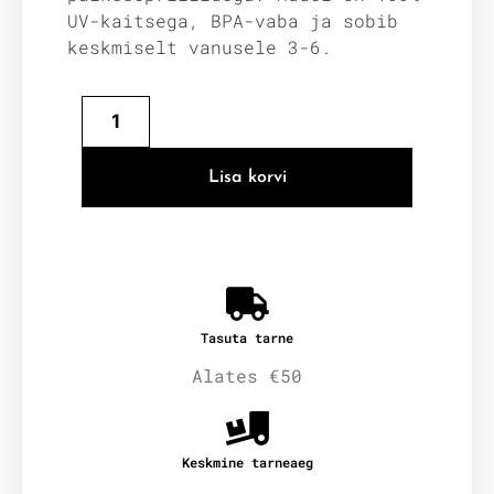
UV-kaitsega, BPA-vaba ja sobib
keskmiselt vanusele 3-6.
Lisa korvi
Tasuta tarne
Alates €50
Keskmine tarneaeg