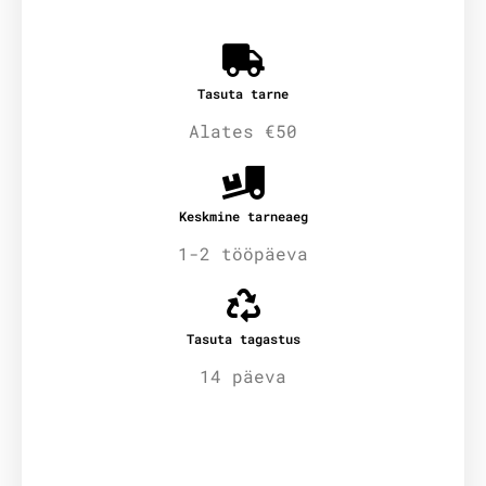
Tasuta tarne
Alates €50
Keskmine tarneaeg
1-2 tööpäeva
Tasuta tagastus
14 päeva
Lisainfo