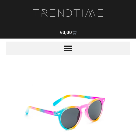
€
0,00