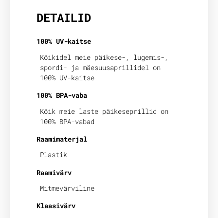
DETAILID
100% UV-kaitse
Kõikidel meie päikese-, lugemis-,
spordi- ja mäesuusaprillidel on
100% UV-kaitse
100% BPA-vaba
Kõik meie laste päikeseprillid on
100% BPA-vabad
Raamimaterjal
Plastik
Raamivärv
Mitmevärviline
Klaasivärv