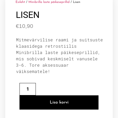
Esileht
/
Minibrilla laste päikeseprillid
/ Lisen
LISEN
€
10,90
Mitmevärvilise raami ja suitsuste
klaasidega retrostiilis
Minibrilla laste päikeseprillid,
mis sobivad keskmiselt vanusele
3-6. Tore aksessuaar
väiksematele!
Lisa korvi