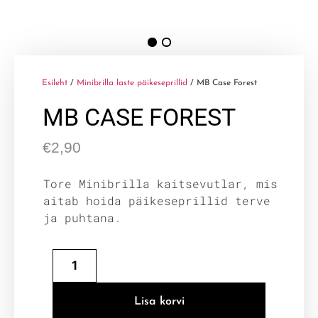
Esileht
/
Minibrilla laste päikeseprillid
/ MB Case Forest
MB CASE FOREST
€
2,90
Tore Minibrilla kaitsevutlar, mis
aitab hoida päikeseprillid terve
ja puhtana.
Lisa korvi