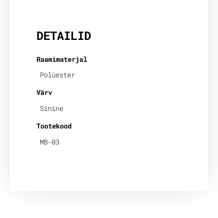
Lisainfo
DETAILID
Raamimaterjal
Polüester
Värv
Sinine
Tootekood
MB-03