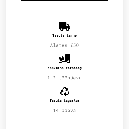
Tasuta tarne
Alates €50
Keskmine tarneaeg
1-2 tööpäeva
Tasuta tagastus
14 päeva