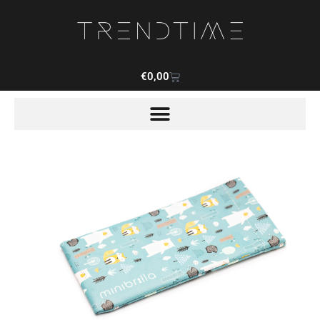
€
0,00