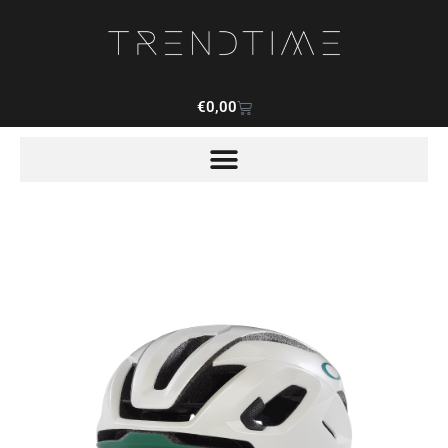
€
0,00