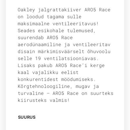
Oakley jalgrattakiiver ARO5 Race
on loodud tagama sulle
maksimaalne ventileeritavus!
Seades esikohale tulemused,
suurendab ARO5 Race
aerodünaamiline ja ventileeritav
disain märkimisväärselt õhuvoolu
selle 19 ventilatsiooniavas.
Lisaks pakub ARO5 Race’i kerge
kaal vajalikku eelist
konkurentidest möödumiseks.
Kõrgtehnoloogiline, mugav ja
turvaline — ARO5 Race on suurteks
kiirusteks valmis!
SUURUS