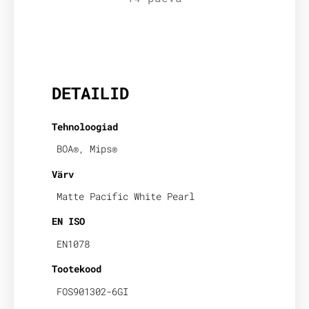
Lisainfo
DETAILID
Tehnoloogiad
BOA®, Mips®
Värv
Matte Pacific White Pearl
EN ISO
EN1078
Tootekood
FOS901302-6GI