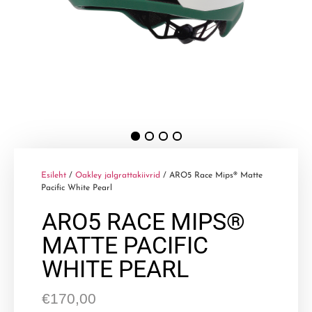
Esileht
/
Oakley jalgrattakiivrid
/ ARO5 Race Mips® Matte
Pacific White Pearl
ARO5 RACE MIPS®
MATTE PACIFIC
WHITE PEARL
€
170,00