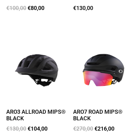
€
100,00
€
80,00
€
130,00
Vali
Vali
ARO3 ALLROAD MIPS®
ARO7 ROAD MIPS®
BLACK
BLACK
€
130,00
€
104,00
€
270,00
€
216,00