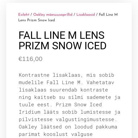
Esileht
/
Oakley mäesuusaprillid
/
Lisaklaasid
/ Fall Line M
Lens Prizm Snow Iced
FALL LINE M LENS
PRIZM SNOW ICED
€
116,00
Kontrastne lisaklaas, mis sobib
mudelile Fall Line M. Vahetatav
lisaklaas suurendab kontraste
ning kaitseb su silmi sademete ja
tuule eest. Prizm Snow Iced
Iridium lääts sobib lumistesse ja
pilvistesse valgustingimustesse.
Oakley läätsed on loodud pakkuma
parimat kooslust valguse