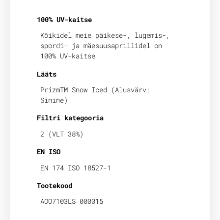
100% UV-kaitse
Kõikidel meie päikese-, lugemis-,
spordi- ja mäesuusaprillidel on
100% UV-kaitse
Lääts
PrizmTM Snow Iced (Alusvärv:
Sinine)
Filtri kategooria
2 (VLT 38%)
EN ISO
EN 174 ISO 18527-1
Tootekood
AOO7103LS 000015