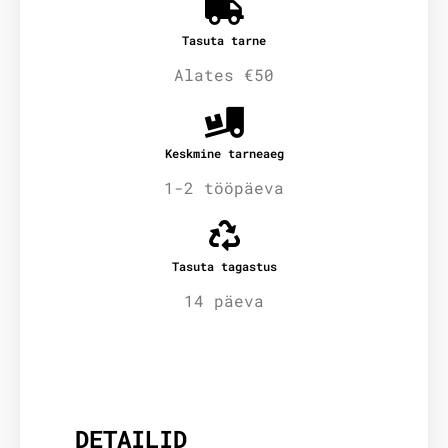
Tasuta tarne
Alates €50
Keskmine tarneaeg
1-2 tööpäeva
Tasuta tagastus
14 päeva
Lisainfo
DETAILID