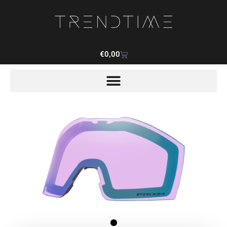
€
0,00