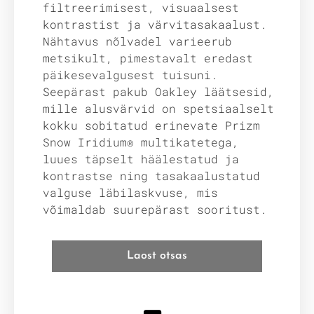
filtreerimisest, visuaalsest
kontrastist ja värvitasakaalust.
Nähtavus nõlvadel varieerub
metsikult, pimestavalt eredast
päikesevalgusest tuisuni.
Seepärast pakub Oakley läätsesid,
mille alusvärvid on spetsiaalselt
kokku sobitatud erinevate Prizm
Snow Iridium® multikatetega,
luues täpselt häälestatud ja
kontrastse ning tasakaalustatud
valguse läbilaskvuse, mis
võimaldab suurepärast sooritust.
Laost otsas