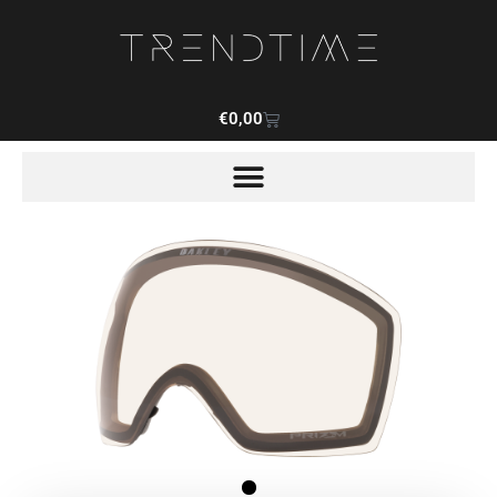
€
0,00