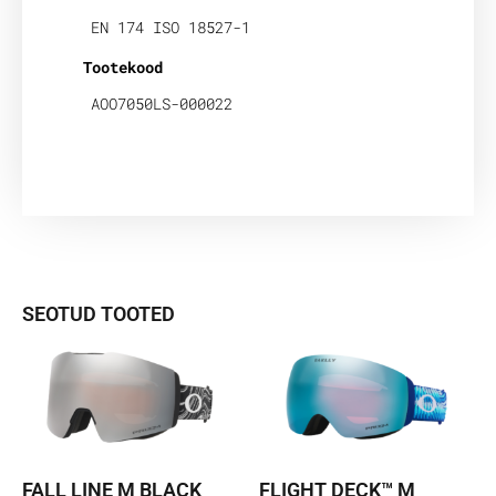
EN 174 ISO 18527-1
Tootekood
AOO7050LS-000022
SEOTUD TOOTED
FALL LINE M BLACK
FLIGHT DECK™ M