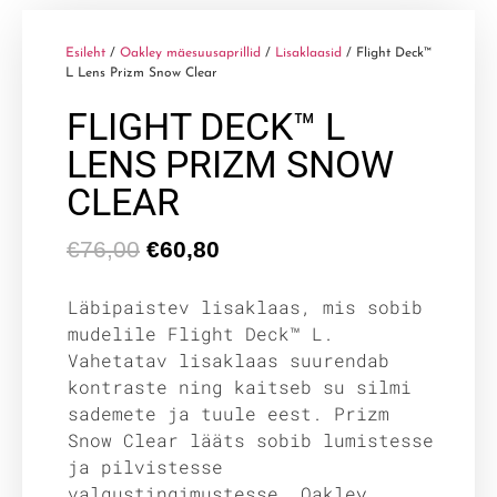
Esileht
/
Oakley mäesuusaprillid
/
Lisaklaasid
/ Flight Deck™
L Lens Prizm Snow Clear
FLIGHT DECK™ L
LENS PRIZM SNOW
CLEAR
€
76,00
€
60,80
Läbipaistev lisaklaas, mis sobib
mudelile Flight Deck™ L.
Vahetatav lisaklaas suurendab
kontraste ning kaitseb su silmi
sademete ja tuule eest. Prizm
Snow Clear lääts sobib lumistesse
ja pilvistesse
valgustingimustesse. Oakley