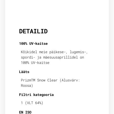
Lisainfo
DETAILID
100% UV-kaitse
Kõikidel meie päikese-, lugemis-,
spordi- ja mäesuusaprillidel on
100% UV-kaitse
Lääts
PrizmTM Snow Clear (Alusvärv:
Roosa)
Filtri kategooria
1 (VLT 64%)
EN ISO