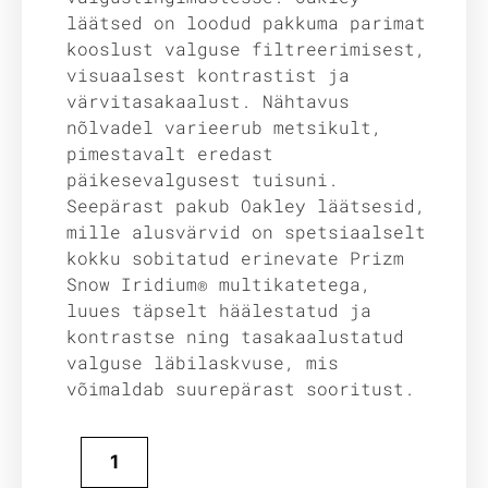
läätsed on loodud pakkuma parimat
kooslust valguse filtreerimisest,
visuaalsest kontrastist ja
värvitasakaalust. Nähtavus
nõlvadel varieerub metsikult,
pimestavalt eredast
päikesevalgusest tuisuni.
Seepärast pakub Oakley läätsesid,
mille alusvärvid on spetsiaalselt
kokku sobitatud erinevate Prizm
Snow Iridium® multikatetega,
luues täpselt häälestatud ja
kontrastse ning tasakaalustatud
valguse läbilaskvuse, mis
võimaldab suurepärast sooritust.