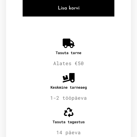
Lisa korvi
Tasuta tarne
Alates €50
Keskmine tarneaeg
1-2 tööpäeva
Tasuta tagastus
14 päeva