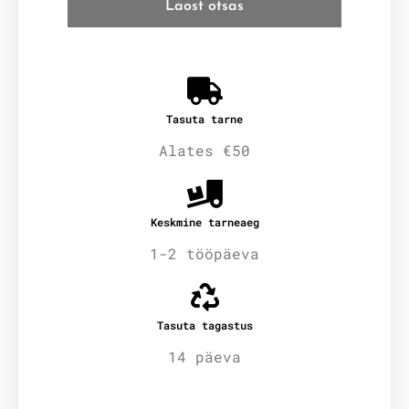
Laost otsas
Tasuta tarne
Alates €50
Keskmine tarneaeg
1-2 tööpäeva
Tasuta tagastus
14 päeva