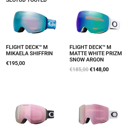
FLIGHT DECK™ M
FLIGHT DECK™ M
MIKAELA SHIFFRIN
MATTE WHITE PRIZM
SNOW ARGON
€
195,00
€
185,00
€
148,00
Loe edasi
Lisa korvi