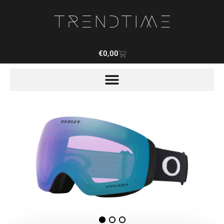
€
0,00