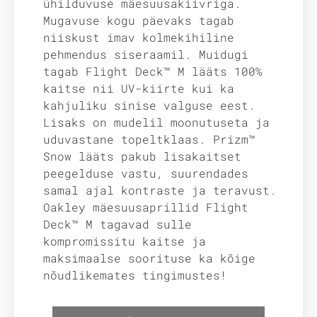
ühilduvuse mäesuusakiivriga.
Mugavuse kogu päevaks tagab
niiskust imav kolmekihiline
pehmendus siseraamil. Muidugi
tagab Flight Deck™ M lääts 100%
kaitse nii UV-kiirte kui ka
kahjuliku sinise valguse eest.
Lisaks on mudelil moonutuseta ja
uduvastane topeltklaas. Prizm™
Snow lääts pakub lisakaitset
peegelduse vastu, suurendades
samal ajal kontraste ja teravust.
Oakley mäesuusaprillid Flight
Deck™ M tagavad sulle
kompromissitu kaitse ja
maksimaalse soorituse ka kõige
nõudlikemates tingimustes!