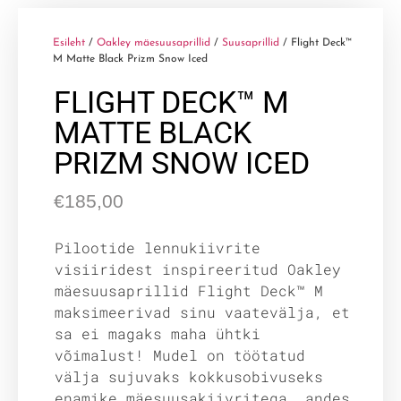
Esileht
/
Oakley mäesuusaprillid
/
Suusaprillid
/ Flight Deck™
M Matte Black Prizm Snow Iced
FLIGHT DECK™ M
MATTE BLACK
PRIZM SNOW ICED
€
185,00
Pilootide lennukiivrite
visiiridest inspireeritud Oakley
mäesuusaprillid Flight Deck™ M
maksimeerivad sinu vaatevälja, et
sa ei magaks maha ühtki
võimalust! Mudel on töötatud
välja sujuvaks kokkusobivuseks
enamike mäesuusakiivritega, andes