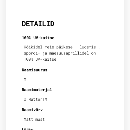
Lisainfo
DETAILID
100% UV-kaitse
Kõikidel meie päikese-, lugemis-,
spordi- ja mäesuusaprillidel on
100% UV-kaitse
Raamisuurus
M
Raamimaterjal
O MatterTM
Raamivärv
Matt must
Lääts