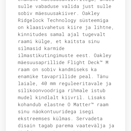
sulle vabaduse valida just sulle
sobiv mäesuusakiiver. Oakley
Ridgelock Technology süsteemiga
on klaasivahetus kiire ja lihtne,
kinnitudes samal ajal tugevalt
raami külge, et kaitsta sinu
silmasid karmide
ilmastikutingimuste eest. Oakley
mäesuusaprillide Flight Deck™ M
raam on sobiv kandmiseks ka
enamike tavaprillide peal. Tänu
laiale, 40 mm reguleeritavale ja
silikoonvoodriga rihmale istub
mudel kindlalt kiivril. Lisaks
kohandub elastne O Matter™ raam
sinu näokontuuridega isegi
ekstreemses külmas. Servadeta
disain tagab parema vaatevälja ja