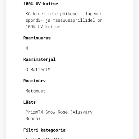
100% UV-kaitse
Kõikidel meie päikese-, lugemis-,
spordi- ja mäesuusaprillidel on
100% UV-kaitse
Raamisuurus
M
Raamimaterjal
O MatterTM
Raamivärv
Mattmust
Lääts
PrizmTM Snow Rose (Alusvärv:
Roosa)
Filtri kategooria