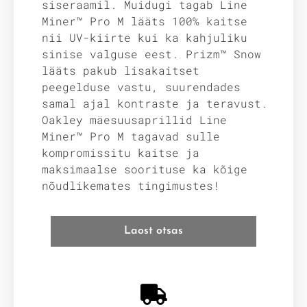
siseraamil. Muidugi tagab Line
Miner™ Pro M lääts 100% kaitse
nii UV-kiirte kui ka kahjuliku
sinise valguse eest. Prizm™ Snow
lääts pakub lisakaitset
peegelduse vastu, suurendades
samal ajal kontraste ja teravust.
Oakley mäesuusaprillid Line
Miner™ Pro M tagavad sulle
kompromissitu kaitse ja
maksimaalse soorituse ka kõige
nõudlikemates tingimustes!
Laost otsas