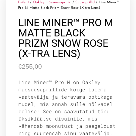
Esileht
/
Oakley mäesuusaprillid
/
Suusaprillid
/ Line Miner™
Pro M Matte Black Prizm Snow Rose (X-tra Lens)
LINE MINER™ PRO M
MATTE BLACK
PRIZM SNOW ROSE
(X-TRA LENS)
€
255,00
Line Miner™ Pro M on Oakley
mäesuusaprillide kõige laiema
vaatevälja ja teravama optikaga
mudel, mis annab sulle nõlvadel
eelise! See on saavutatud tänu
üksikläätse disainile, mis
vähendab moonutust ja peegeldust
ning suurendab sinu vaatevälja.