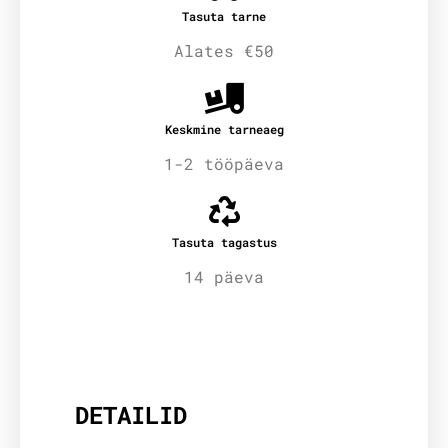
Tasuta tarne
Alates €50
Keskmine tarneaeg
1-2 tööpäeva
Tasuta tagastus
14 päeva
Lisainfo
DETAILID