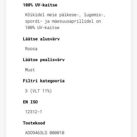
100% UV-kaitse
Kõikidel meie päikese-, lugemis-,
spordi- ja mäesuusaprillidel on
100% UV-kaitse
Läätse alusvärv
Roosa
Läätse pealisvärv
Must
Filtri kategooria
3 (VLT 11%)
EN ISO
12312-1
Tootekood
AOO9463LS 000010