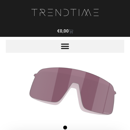
€
0,00