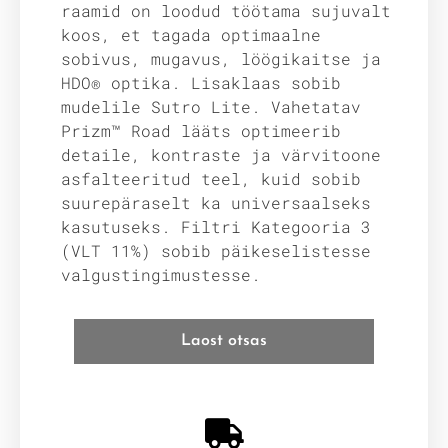
raamid on loodud töötama sujuvalt
koos, et tagada optimaalne
sobivus, mugavus, löögikaitse ja
HDO® optika. Lisaklaas sobib
mudelile Sutro Lite. Vahetatav
Prizm™ Road lääts optimeerib
detaile, kontraste ja värvitoone
asfalteeritud teel, kuid sobib
suurepäraselt ka universaalseks
kasutuseks. Filtri Kategooria 3
(VLT 11%) sobib päikeselistesse
valgustingimustesse.
Laost otsas