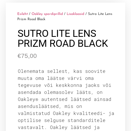
Esileht
/
Oakley spordiprillid
/
Lisaklaasid
/ Sutro Lite Lens
Prizm Road Black
SUTRO LITE LENS
PRIZM ROAD BLACK
€
75,00
Olenemata sellest, kas soovite
muuta oma läätse värvi oma
tegevuse või keskkonna jaoks või
asendada olemasolev lääts, on
Oakley® autentsed läätsed ainsad
asendusläätsed, mis on
valmistatud Oakley kvaliteedi- ja
optilise selguse standarditele
vastavalt. Oakley läätsed ja