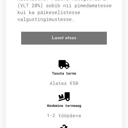
(VLT 20%) sobib nii pimedamatesse
kui ka päikeselistesse
valgustingimustesse.
Laost otsas
Tasuta tarne
Alates €50
Keskmine tarneaeg
1-2 tööpäeva