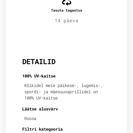
Tasuta tagastus
14 päeva
Lisainfo
DETAILID
100% UV-kaitse
Kõikidel meie päikese-, lugemis-,
spordi- ja mäesuusaprillidel on
100% UV-kaitse
Läätse alusvärv
Roosa
Filtri kategooria