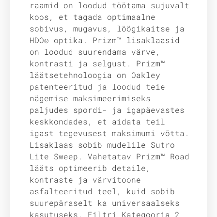
raamid on loodud töötama sujuvalt
koos, et tagada optimaalne
sobivus, mugavus, löögikaitse ja
HDO® optika. Prizm™ lisaklaasid
on loodud suurendama värve,
kontrasti ja selgust. Prizm™
läätsetehnoloogia on Oakley
patenteeritud ja loodud teie
nägemise maksimeerimiseks
paljudes spordi- ja igapäevastes
keskkondades, et aidata teil
igast tegevusest maksimumi võtta.
Lisaklaas sobib mudelile Sutro
Lite Sweep. Vahetatav Prizm™ Road
lääts optimeerib detaile,
kontraste ja värvitoone
asfalteeritud teel, kuid sobib
suurepäraselt ka universaalseks
kasutuseks. Filtri Kategooria 2