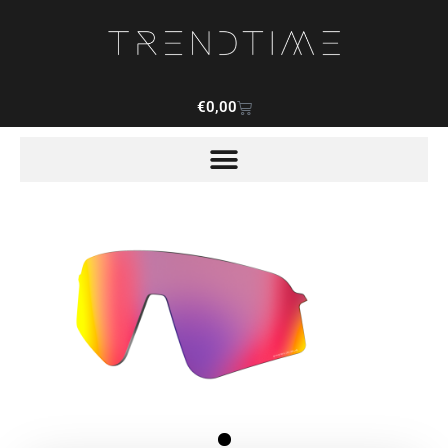
€
0,00