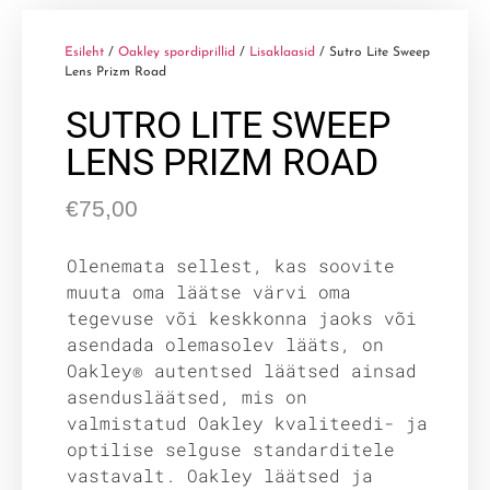
Esileht
/
Oakley spordiprillid
/
Lisaklaasid
/ Sutro Lite Sweep
Lens Prizm Road
SUTRO LITE SWEEP
LENS PRIZM ROAD
€
75,00
Olenemata sellest, kas soovite
muuta oma läätse värvi oma
tegevuse või keskkonna jaoks või
asendada olemasolev lääts, on
Oakley® autentsed läätsed ainsad
asendusläätsed, mis on
valmistatud Oakley kvaliteedi- ja
optilise selguse standarditele
vastavalt. Oakley läätsed ja