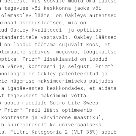
a sellest, kas soovite muuta oma läätse
a tegevuse või keskkonna jaoks või
 olemasolev lääts, on Oakley® autentsed
ainsad asendusläätsed, mis on
tud Oakley kvaliteedi- ja optilise
standarditele vastavalt. Oakley läätsed
d on loodud töötama sujuvalt koos, et
ptimaalne sobivus, mugavus, löögikaitse
optika. Prizm™ lisaklaasid on loodud
ma värve, kontrasti ja selgust. Prizm™
hnoloogia on Oakley patenteeritud ja
eie nägemise maksimeerimiseks paljudes
ja igapäevastes keskkondades, et aidata
st tegevusest maksimumi võtta.
s sobib mudelile Sutro Lite Sweep.
v Prizm™ Trail lääts optimeerib
 kontraste ja värvitoone maastikul,
ib suurepäraselt ka universaalseks
ks. Filtri Kategooria 2 (VLT 35%) sobib