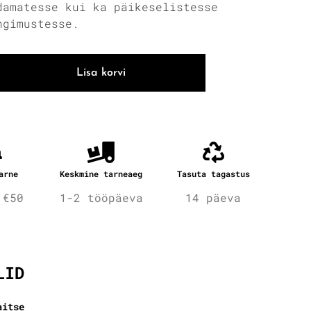
damatesse kui ka päikeselistesse
ngimustesse.
Lisa korvi
arne
Keskmine tarneaeg
Tasuta tagastus
 €50
1-2 tööpäeva
14 päeva
fo
LID
aitse