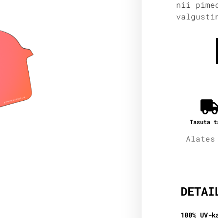
nii pime
valgusti
Tasuta t
Alates
Lisain
DETAI
100% UV-k