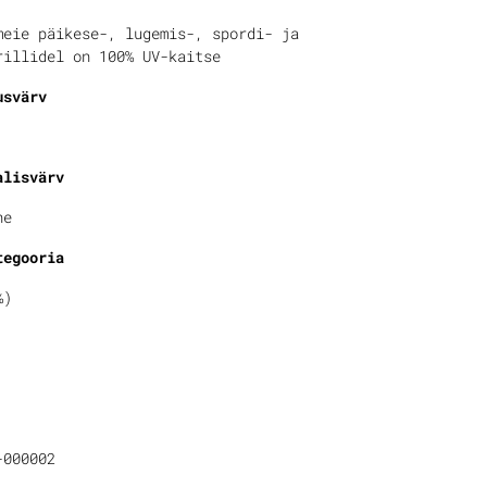
meie päikese-, lugemis-, spordi- ja
rillidel on 100% UV-kaitse
usvärv
alisvärv
ne
tegooria
%)
-000002