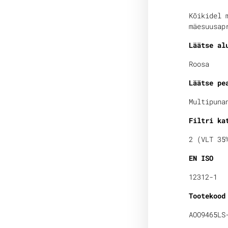
Kõikidel 
mäesuusap
Läätse al
Roosa
Läätse pe
Multipuna
Filtri ka
2 (VLT 35
EN ISO
12312-1
Tootekood
AOO9465LS