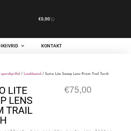
€
0,00
IKIIVRID
KONTAKT
spordiprillid
/
Lisaklaasid
/ Sutro Lite Sweep Lens Prizm Trail Torch
O LITE
€
75,00
P LENS
M TRAIL
CH