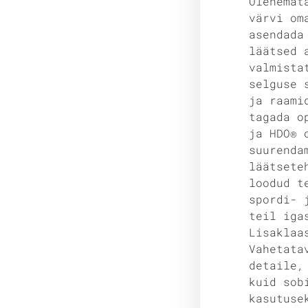
Olenemat
värvi om
asendada
läätsed 
valmista
selguse 
ja raami
tagada o
ja HDO® 
suurenda
läätsete
loodud t
spordi- 
teil iga
Lisaklaa
Vahetata
detaile,
kuid sob
kasutuse