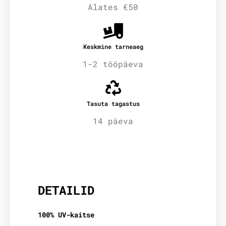
Alates €50
Keskmine tarneaeg
1-2 tööpäeva
Tasuta tagastus
14 päeva
Lisainfo
DETAILID
100% UV-kaitse