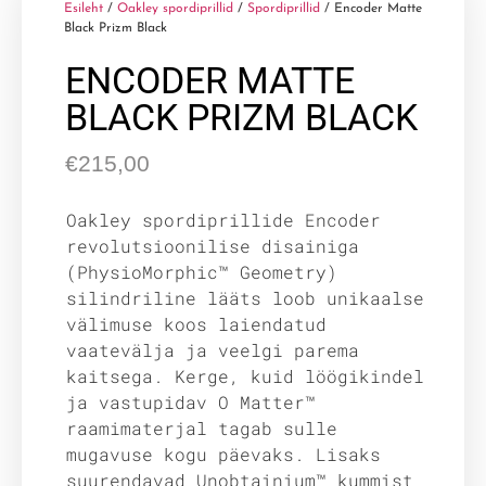
Esileht
/
Oakley spordiprillid
/
Spordiprillid
/ Encoder Matte
Black Prizm Black
ENCODER MATTE
BLACK PRIZM BLACK
€
215,00
Oakley spordiprillide Encoder
revolutsioonilise disainiga
(PhysioMorphic™ Geometry)
silindriline lääts loob unikaalse
välimuse koos laiendatud
vaatevälja ja veelgi parema
kaitsega. Kerge, kuid löögikindel
ja vastupidav O Matter™
raamimaterjal tagab sulle
mugavuse kogu päevaks. Lisaks
suurendavad Unobtainium™ kummist