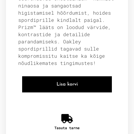
ninaosa ja sangaotsad
higistamisel hõõrdumist, hoides
spordiprille kindlalt paigal.
Prizm™ lääts on loodud värvide,
kontrastide ja detailide
parandamiseks. Oakley
spordiprillid tagavad sulle
kompromissitu kaitse ka kõige
nõudlikemates tingimustes!
Lisa korvi
Tasuta tarne