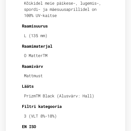
Kõikidel meie päikese-, lugemis-,
spordi- ja mäesuusaprillidel on
100% UV-kaitse
Raamisuurus
L (135 mm)
Raamimaterjal
O MatterTM
Raamivärv
Mattmust
Lääts
PrizmTM Black (Alusvärv: Hall)
Filtri kategooria
3 (VLT 8%-18%)
EN ISO