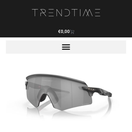
€
0,00