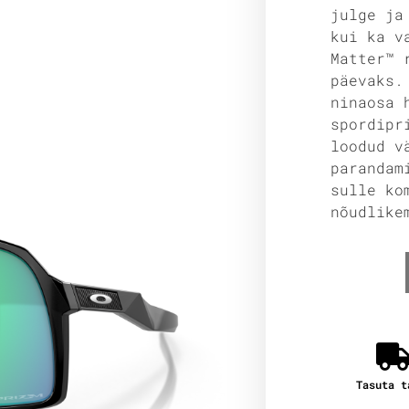
julge ja
kui ka v
Matter™ 
päevaks.
ninaosa 
spordipr
loodud v
parandam
sulle ko
nõudlike
Tasuta t