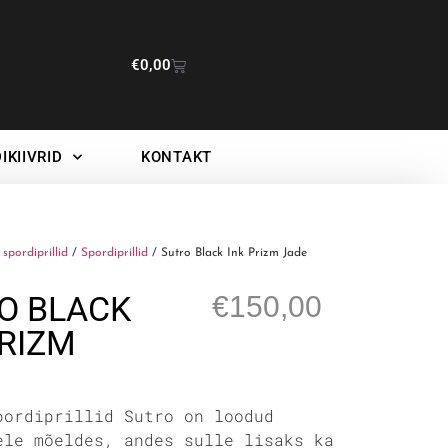
€
0,00
IKIIVRID
KONTAKT
spordiprillid
/
Spordiprillid
/ Sutro Black Ink Prizm Jade
O BLACK
€
150,00
PRIZM
pordiprillid Sutro on loodud
ele mõeldes, andes sulle lisaks ka