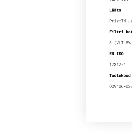
Lääts
PrizmTM J
Filtri ka
3 (VLT 8%
EN ISO
12312-1
Tootekood
OO9406-03