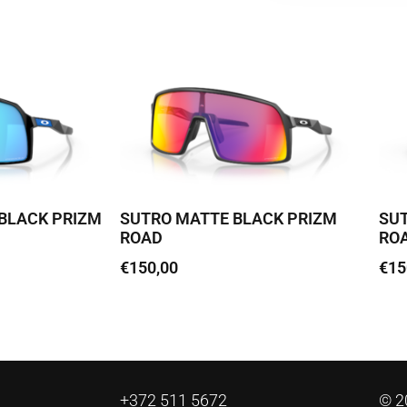
BLACK PRIZM
SUTRO MATTE BLACK PRIZM
SU
ROAD
RO
€
150,00
€
15
Lisa korvi
Lisa
+372 511 5672
© 2