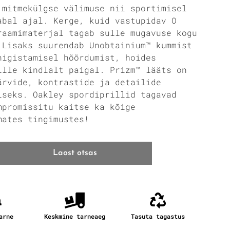
 mitmekülgse välimuse nii sportimisel
abal ajal. Kerge, kuid vastupidav O
raamimaterjal tagab sulle mugavuse kogu
 Lisaks suurendab Unobtainium™ kummist
higistamisel hõõrdumist, hoides
ille kindlalt paigal. Prizm™ lääts on
ärvide, kontrastide ja detailide
iseks. Oakley spordiprillid tagavad
mpromissitu kaitse ka kõige
mates tingimustes!
Laost otsas
arne
Keskmine tarneaeg
Tasuta tagastus