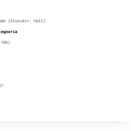
ade (Alusvärv: Hall)
tegooria
-18%)
37