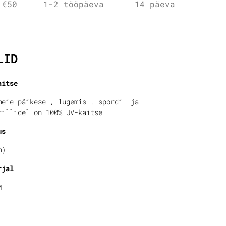
 €50
1-2 tööpäeva
14 päeva
fo
LID
aitse
meie päikese-, lugemis-, spordi- ja
rillidel on 100% UV-kaitse
us
m)
rjal
M