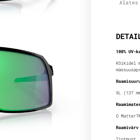
Alates
Lisain
DETAI
100% UV-k
Kõikidel 
mäesuusap
Raamisuur
XL (137 m
Raamimate
O MatterT
Raamivärv
Tintmust