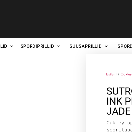
LID
SPORDIPRILLID
SUUSAPRILLID
SPORD
Esileht
/
Oakley 
SUTR
INK 
JADE
Oakley s
sooritus