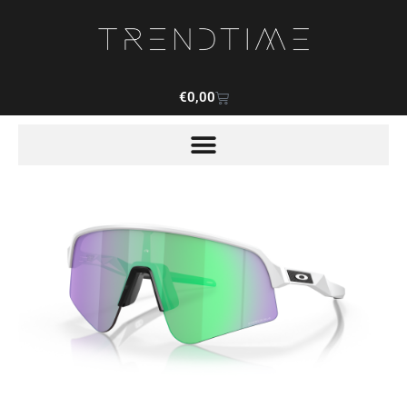
€
0,00