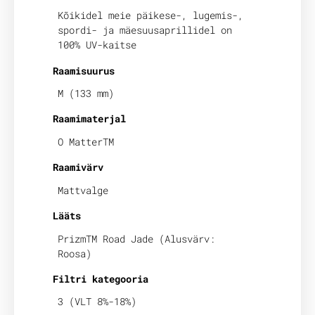
Kõikidel meie päikese-, lugemis-,
spordi- ja mäesuusaprillidel on
100% UV-kaitse
Raamisuurus
M (133 mm)
Raamimaterjal
O MatterTM
Raamivärv
Mattvalge
Lääts
PrizmTM Road Jade (Alusvärv:
Roosa)
Filtri kategooria
3 (VLT 8%-18%)