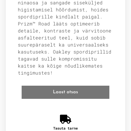
ninaosa ja sangade siseküljed
higistamisel hõõrdumist, hoides
spordiprille kindlalt paigal.
Prizm™ Road lääts optimeerib
detaile, kontraste ja värvitoone
asfalteeritud teel, kuid sobib
suurepäraselt ka universaalseks
kasutuseks. Oakley spordiprillid
tagavad sulle kompromissitu
kaitse ka kõige nõudlikemates
tingimustes!
Laost otsas
Tasuta tarne