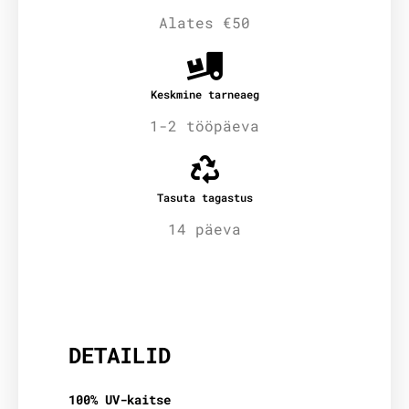
Alates €50
Keskmine tarneaeg
1-2 tööpäeva
Tasuta tagastus
14 päeva
Lisainfo
DETAILID
100% UV-kaitse