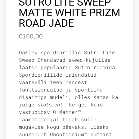
SUTRO LITE SWEEP
MATTE WHITE PRIZM
ROAD JADE
€
160,00
Oakley spordiprillid Sutro Lite
Sweep ühendavad
sweep
-kujulise
läätse populaarse Sutro raamiga.
Spordiprillide laiendatud
vaateväli teeb nendest
funktsionaalse ja sportliku
disainiga mudeli, olles samas ka
julge
statement
. Kerge, kuid
vastupidav O Matter™
raamimaterjal tagab sulle
mugavuse kogu päevaks. Lisaks
suurendab Unobtainium™ kummist