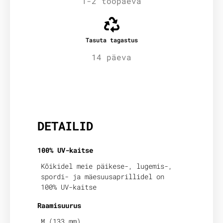
1-2 tööpäeva
Tasuta tagastus
14 päeva
Lisainfo
DETAILID
100% UV-kaitse
Kõikidel meie päikese-, lugemis-,
spordi- ja mäesuusaprillidel on
100% UV-kaitse
Raamisuurus
M (133 mm)