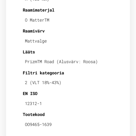
Raamimaterjal
O MatterTM
Raamivärv
Mattvalge
Lääts
PrizmTM Road (Alusvärv: Roosa)
Filtri kategooria
2 (VLT 18%-43%)
EN ISO
12312-1
Tootekood
OO9465-1639