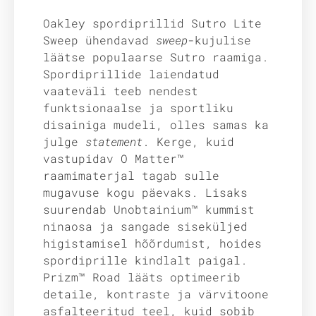
Oakley spordiprillid Sutro Lite
Sweep ühendavad
sweep
-kujulise
läätse populaarse Sutro raamiga.
Spordiprillide laiendatud
vaateväli teeb nendest
funktsionaalse ja sportliku
disainiga mudeli, olles samas ka
julge
statement
. Kerge, kuid
vastupidav O Matter™
raamimaterjal tagab sulle
mugavuse kogu päevaks. Lisaks
suurendab Unobtainium™ kummist
ninaosa ja sangade siseküljed
higistamisel hõõrdumist, hoides
spordiprille kindlalt paigal.
Prizm™ Road lääts optimeerib
detaile, kontraste ja värvitoone
asfalteeritud teel, kuid sobib