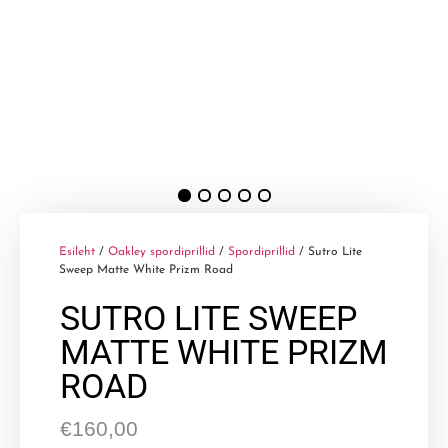
Esileht
/
Oakley spordiprillid
/
Spordiprillid
/ Sutro Lite
Sweep Matte White Prizm Road
SUTRO LITE SWEEP
MATTE WHITE PRIZM
ROAD
€
160,00