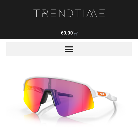
€
0,00