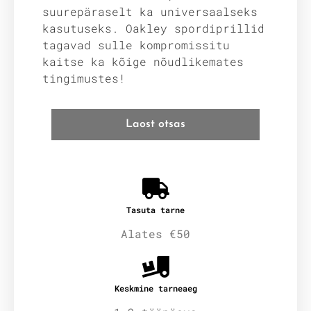
suurepäraselt ka universaalseks
kasutuseks. Oakley spordiprillid
tagavad sulle kompromissitu
kaitse ka kõige nõudlikemates
tingimustes!
Laost otsas
Tasuta tarne
Alates €50
Keskmine tarneaeg