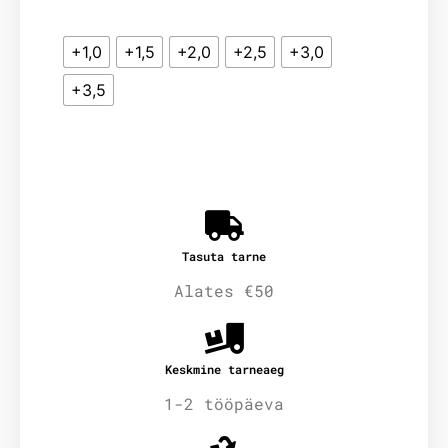
+1,0
+1,5
+2,0
+2,5
+3,0
+3,5
Tasuta tarne
Alates €50
Keskmine tarneaeg
1-2 tööpäeva