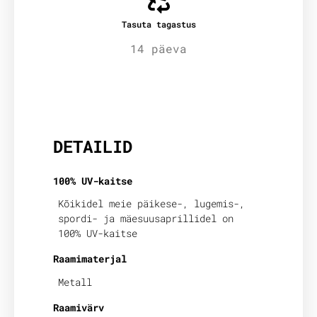
Tasuta tagastus
14 päeva
Lisainfo
DETAILID
100% UV-kaitse
Kõikidel meie päikese-, lugemis-,
spordi- ja mäesuusaprillidel on
100% UV-kaitse
Raamimaterjal
Metall
Raamivärv