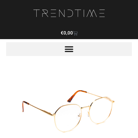
€
0,00