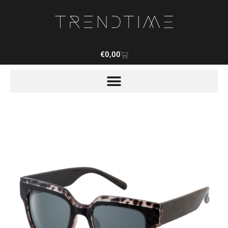
€
0,00