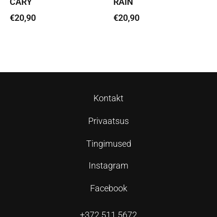
CARY
RAIN
€
20,90
€
20,90
Loe edasi
Loe edasi
Kontakt
Privaatsus
Tingimused
Instagram
Facebook
+372 511 5672