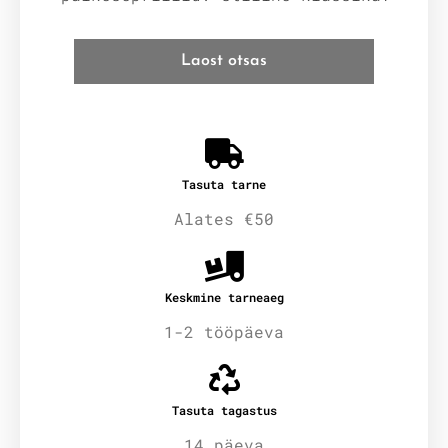
Laost otsas
Tasuta tarne
Alates €50
Keskmine tarneaeg
1-2 tööpäeva
Tasuta tagastus
14 päeva