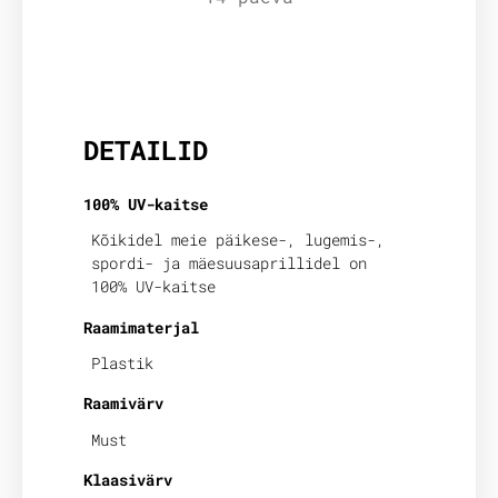
Lisainfo
DETAILID
100% UV-kaitse
Kõikidel meie päikese-, lugemis-,
spordi- ja mäesuusaprillidel on
100% UV-kaitse
Raamimaterjal
Plastik
Raamivärv
Must
Klaasivärv