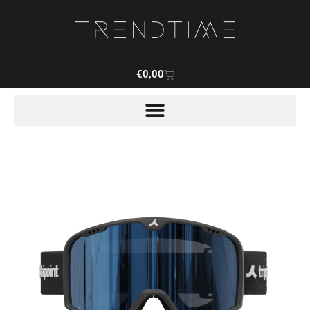
€
0,00