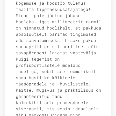
kogemuse ja koostöö tulemus
maailma tippmäesuusatajatega!
Midagi pole jäetud juhuse
hooleks, igat millimeetrit raamil
on hinnatud hoolikalt, et pakkuda
absoluutselt parimad tingimused
edu saavutamiseks. Lisaks pakub
suusaprillide silindriline lääts
tavapärasest laiemat vaatevälja.
Kuigi tegemist on
profisportlastele mõeldud
mudeliga, sobib see loomulikult
sama hästi ka kõikidele
mäesõpradele ja -huvilistele.
Kaitse, mugavus ja praktilisus on
garanteeritud tänu
kolmekihilisele pehmendusele
siseraamil, mis sobib ideaalselt
sinu näokontuuridega ning