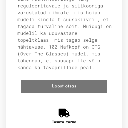
reguleeritavale ja silikooniga
varustatud rihmale, mis hoiab
mudeli kindlalt suusakiivril, et
tagada turvaline sõit. Muidugi on
mudelil ka uduvastane
topeltklaas, mis tagab selge
nähtavuse. 102 Nafkopf on OTG
(Over The Glasses) mudel, mis
tähendab, et suusaprille võib
kanda ka tavaprillide peal.
Laost otsas
Tasuta tarne