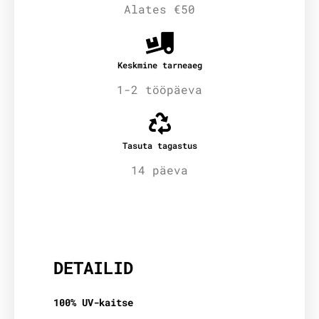
Alates €50
Keskmine tarneaeg
1-2 tööpäeva
Tasuta tagastus
14 päeva
Lisainfo
DETAILID
100% UV-kaitse