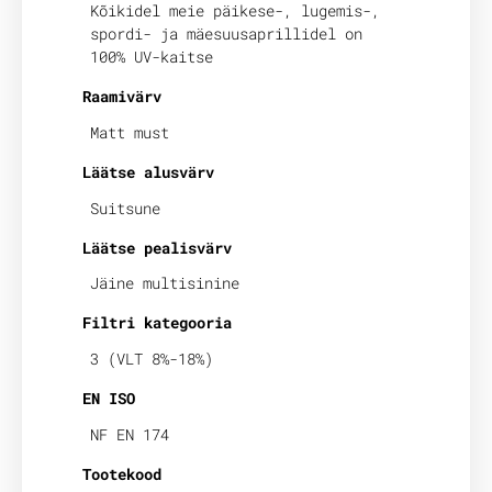
Kõikidel meie päikese-, lugemis-,
spordi- ja mäesuusaprillidel on
100% UV-kaitse
Raamivärv
Matt must
Läätse alusvärv
Suitsune
Läätse pealisvärv
Jäine multisinine
Filtri kategooria
3 (VLT 8%-18%)
EN ISO
NF EN 174
Tootekood