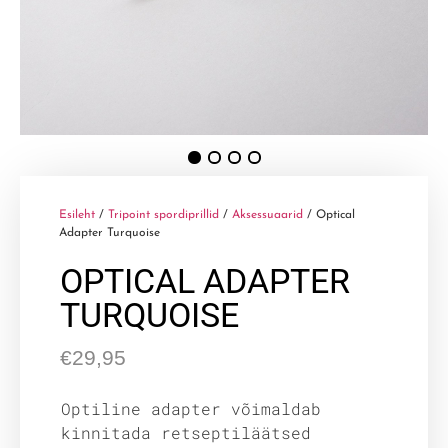
Esileht
/
Tripoint spordiprillid
/
Aksessuaarid
/ Optical
Adapter Turquoise
OPTICAL ADAPTER
TURQUOISE
€
29,95
Optiline adapter võimaldab
kinnitada retseptiläätsed