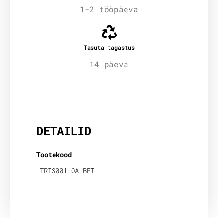
1-2 tööpäeva
Tasuta tagastus
14 päeva
Lisainfo
DETAILID
Tootekood
TRIS001-OA-BET