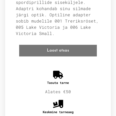
spordiprillide siseküljele.
Adaptri kohandab sinu silmade
järgi optik. Optiline adapter
sobib mudelile 001 Treriksröset,
005 Lake Victoria ja 006 Lake
Victoria Small.
Laost otsas
Tasuta tarne
Alates €50
Keskmine tarneaeg