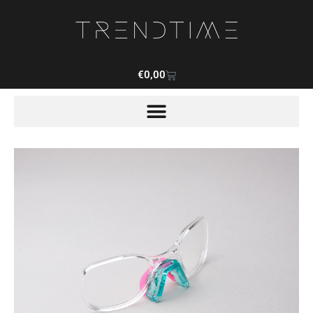
€
0,00