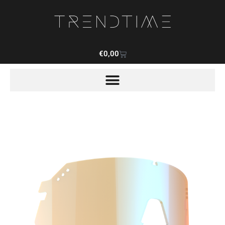
€
0,00