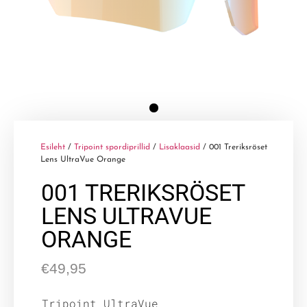
Esileht
/
Tripoint spordiprillid
/
Lisaklaasid
/ 001 Treriksröset
Lens UltraVue Orange
001 TRERIKSRÖSET
LENS ULTRAVUE
ORANGE
€
49,95
Tripoint UltraVue