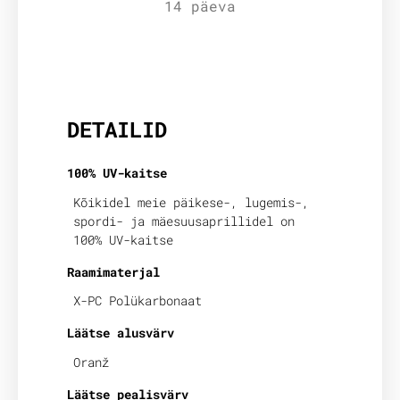
14 päeva
Lisainfo
DETAILID
100% UV-kaitse
Kõikidel meie päikese-, lugemis-,
spordi- ja mäesuusaprillidel on
100% UV-kaitse
Raamimaterjal
X-PC Polükarbonaat
Läätse alusvärv
Oranž
Läätse pealisvärv