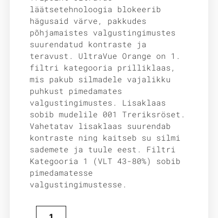
läätsetehnoloogia blokeerib
hägusaid värve, pakkudes
põhjamaistes valgustingimustes
suurendatud kontraste ja
teravust. UltraVue Orange on 1.
filtri kategooria prilliklaas,
mis pakub silmadele vajalikku
puhkust pimedamates
valgustingimustes. Lisaklaas
sobib mudelile 001 Treriksröset.
Vahetatav lisaklaas suurendab
kontraste ning kaitseb su silmi
sademete ja tuule eest. Filtri
Kategooria 1 (VLT 43-80%) sobib
pimedamatesse
valgustingimustesse.