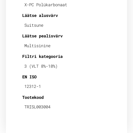
X-PC Polükarbonaat
Läätse alusvärv
Suitsune
Läätse pealisvärv
Multisinine
Filtri kategooria
3 (VLT 8%-18%)
EN ISO
12312-1
Tootekood
TRISL003004