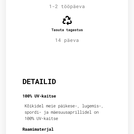
1-2 tööpäeva
Tasuta tagastus
14 päeva
Lisainfo
DETAILID
100% UV-kaitse
Kõikidel meie päikese-, lugemis-,
spordi- ja mäesuusaprillidel on
100% UV-kaitse
Raamimaterjal