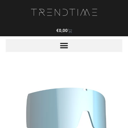
€
0,00