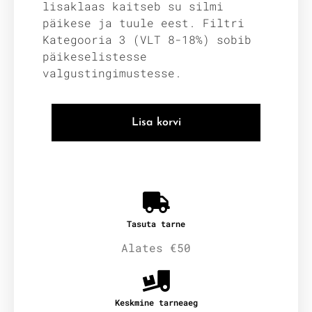
lisaklaas kaitseb su silmi
päikese ja tuule eest. Filtri
Kategooria 3 (VLT 8-18%) sobib
päikeselistesse
valgustingimustesse.
Lisa korvi
Tasuta tarne
Alates €50
Keskmine tarneaeg