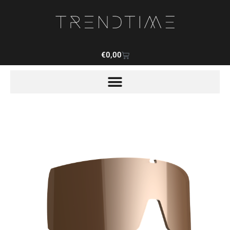
€
0,00