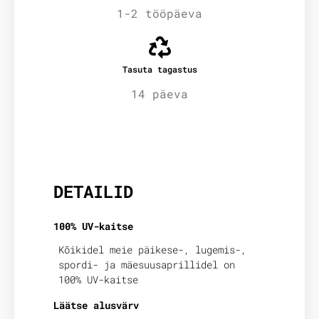
1-2 tööpäeva
Tasuta tagastus
14 päeva
Lisainfo
DETAILID
100% UV-kaitse
Kõikidel meie päikese-, lugemis-,
spordi- ja mäesuusaprillidel on
100% UV-kaitse
Läätse alusvärv