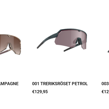
AMPAGNE
001 TRERIKSRÖSET PETROL
003
€
129,95
€
12
Loe edasi
Loe