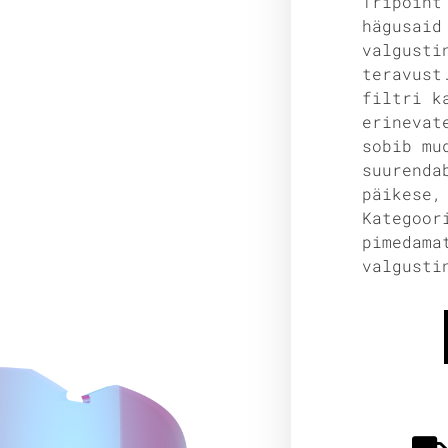
Tripoint
hägusaid
valgusti
teravust
filtri k
erinevat
sobib mu
suurenda
päikese,
Kategoor
pimedama
valgusti