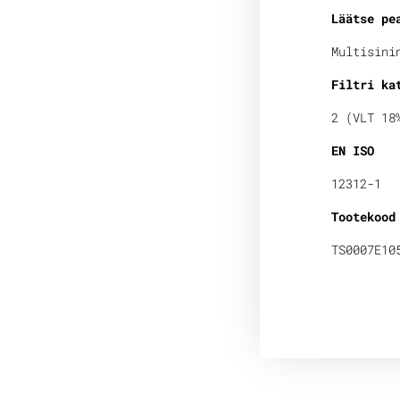
Läätse pe
Multisini
Filtri ka
2 (VLT 18
EN ISO
12312-1
Tootekood
TS0007E10