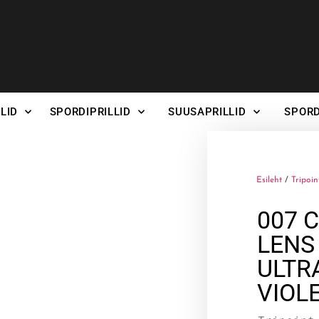
LID
SPORDIPRILLID
SUUSAPRILLID
SPORD
Esileht
/
Tripoin
007 
LENS
ULTR
VIOL