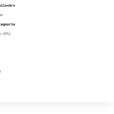
alisvärv
ne
tegooria
%-43%)
5