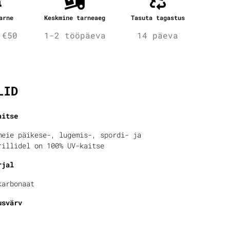
arne
Keskmine tarneaeg
Tasuta tagastus
 €50
1-2 tööpäeva
14 päeva
fo
LID
aitse
meie päikese-, lugemis-, spordi- ja
rillidel on 100% UV-kaitse
rjal
karbonaat
usvärv