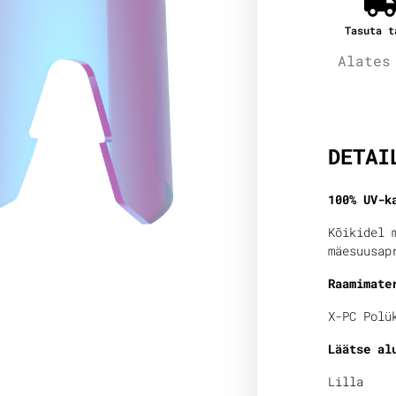
Tasuta t
Alates
Lisain
DETAI
100% UV-k
Kõikidel 
mäesuusap
Raamimate
X-PC Polü
Läätse al
Lilla