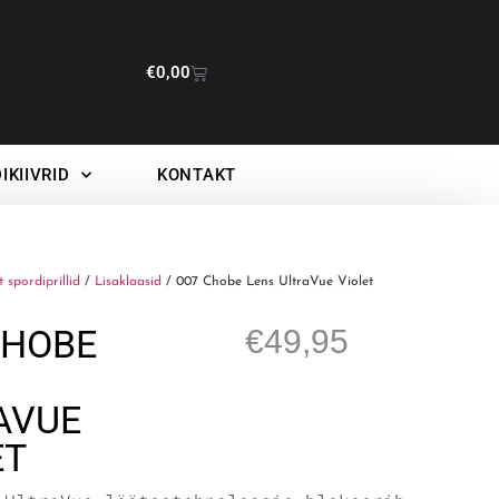
€
0,00
IKIIVRID
KONTAKT
t spordiprillid
/
Lisaklaasid
/ 007 Chobe Lens UltraVue Violet
CHOBE
€
49,95
AVUE
ET