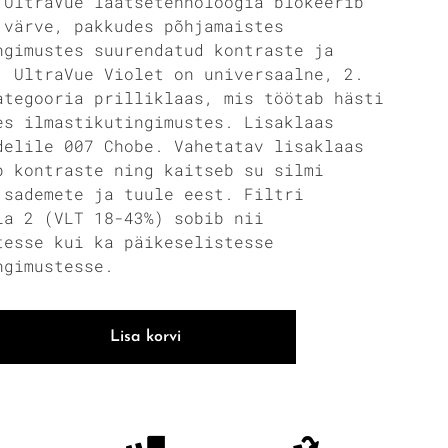
 UltraVue läätsetehnoloogia blokeerib
 värve, pakkudes põhjamaistes
ngimustes suurendatud kontraste ja
. UltraVue Violet on universaalne, 2.
ategooria prilliklaas, mis töötab hästi
es ilmastikutingimustes. Lisaklaas
delile 007 Chobe. Vahetatav lisaklaas
b kontraste ning kaitseb su silmi
 sademete ja tuule eest. Filtri
ia 2 (VLT 18-43%) sobib nii
tesse kui ka päikeselistesse
ngimustesse.
Lisa korvi