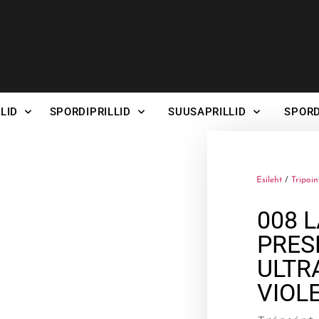
LID
SPORDIPRILLID
SUUSAPRILLID
SPORD
Esileht
/
Tripoin
008 
PRES
ULTR
VIOL