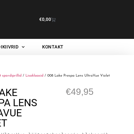
€
0,00
IKIIVRID
KONTAKT
t spordiprillid
/
Lisaklaasid
/ 008 Lake Prespa Lens UltraVue Violet
LAKE
€
49,95
PA LENS
AVUE
ET