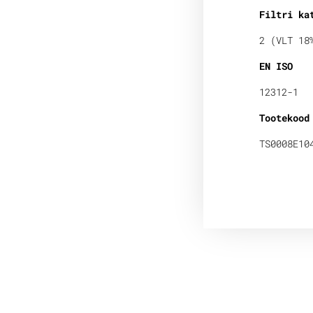
Filtri ka
2 (VLT 18
EN ISO
12312-1
Tootekood
TS0008E10