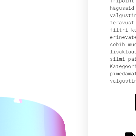
Tripoint
hägusaid
valgusti
teravust
filtri k
erinevat
sobib mu
lisaklaa
silmi pä
Kategoor
pimedama
valgusti