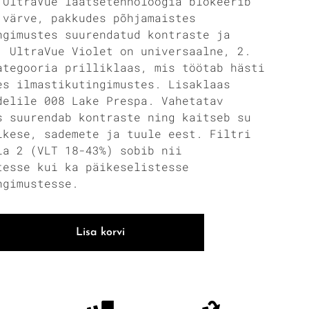
 UltraVue läätsetehnoloogia blokeerib
 värve, pakkudes põhjamaistes
ngimustes suurendatud kontraste ja
. UltraVue Violet on universaalne, 2.
ategooria prilliklaas, mis töötab hästi
es ilmastikutingimustes. Lisaklaas
delile 008 Lake Prespa. Vahetatav
s suurendab kontraste ning kaitseb su
ikese, sademete ja tuule eest. Filtri
ia 2 (VLT 18-43%) sobib nii
tesse kui ka päikeselistesse
ngimustesse.
Lisa korvi