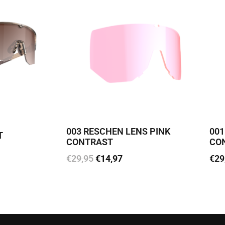
003 RESCHEN LENS PINK
001
T
CONTRAST
CO
€
29,95
€
14,97
€
29
Lisa korvi
Loe