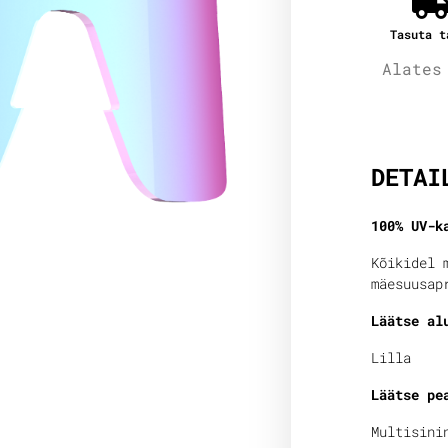
Tasuta t
Alates
Lisain
DETAI
100% UV-k
Kõikidel 
mäesuusap
Läätse al
Lilla
Läätse pe
Multisini