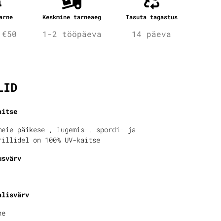
arne
Keskmine tarneaeg
Tasuta tagastus
 €50
1-2 tööpäeva
14 päeva
fo
LID
aitse
meie päikese-, lugemis-, spordi- ja
rillidel on 100% UV-kaitse
usvärv
alisvärv
ne