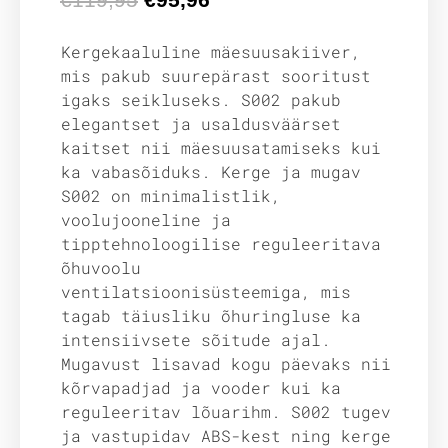
Kergekaaluline mäesuusakiiver,
mis pakub suurepärast sooritust
igaks seikluseks. S002 pakub
elegantset ja usaldusväärset
kaitset nii mäesuusatamiseks kui
ka vabasõiduks. Kerge ja mugav
S002 on minimalistlik,
voolujooneline ja
tipptehnoloogilise reguleeritava
õhuvoolu
ventilatsioonisüsteemiga, mis
tagab täiusliku õhuringluse ka
intensiivsete sõitude ajal.
Mugavust lisavad kogu päevaks nii
kõrvapadjad ja vooder kui ka
reguleeritav lõuarihm. S002 tugev
ja vastupidav ABS-kest ning kerge