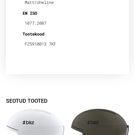
Mattroheline
EN ISO
1077:2007
Tootekood
FZS910013 7KF
SEOTUD TOOTED