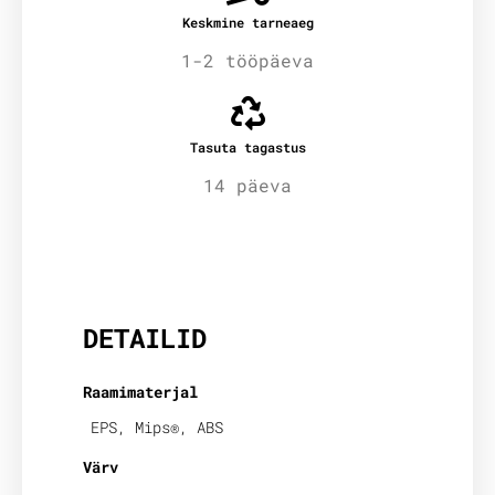
Keskmine tarneaeg
1-2 tööpäeva
Tasuta tagastus
14 päeva
Lisainfo
DETAILID
Raamimaterjal
EPS, Mips®, ABS
Värv