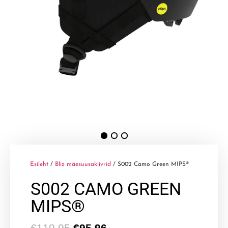
Esileht
/
Bliz mäesuusakiivrid
/ S002 Camo Green MIPS®
S002 CAMO GREEN
MIPS®
€
119,95
€
95,96