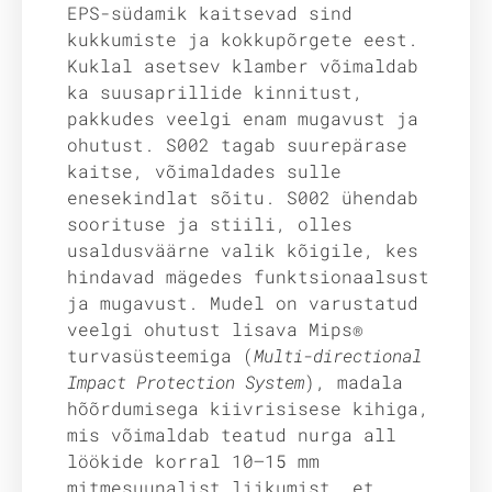
EPS-südamik kaitsevad sind
kukkumiste ja kokkupõrgete eest.
Kuklal asetsev klamber võimaldab
ka suusaprillide kinnitust,
pakkudes veelgi enam mugavust ja
ohutust. S002 tagab suurepärase
kaitse, võimaldades sulle
enesekindlat sõitu. S002 ühendab
soorituse ja stiili, olles
usaldusväärne valik kõigile, kes
hindavad mägedes funktsionaalsust
ja mugavust. Mudel on varustatud
veelgi ohutust lisava Mips®
turvasüsteemiga (
Multi-directional
Impact Protection System
), madala
hõõrdumisega kiivrisisese kihiga,
mis võimaldab teatud nurga all
löökide korral 10–15 mm
mitmesuunalist liikumist, et