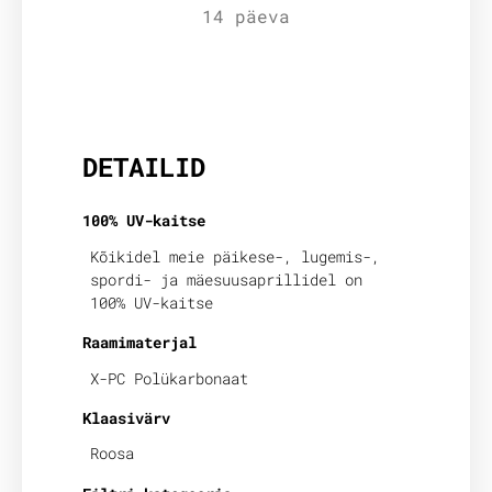
14 päeva
Lisainfo
DETAILID
100% UV-kaitse
Kõikidel meie päikese-, lugemis-,
spordi- ja mäesuusaprillidel on
100% UV-kaitse
Raamimaterjal
X-PC Polükarbonaat
Klaasivärv
Roosa