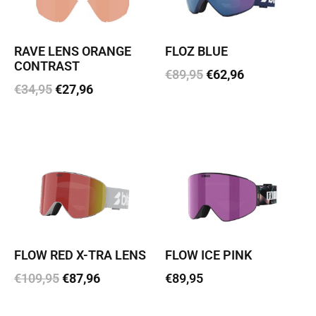
RAVE LENS ORANGE
FLOZ BLUE
CONTRAST
€
89,95
€
62,96
€
34,95
€
27,96
Lisa korvi
Lisa korvi
FLOW RED X-TRA LENS
FLOW ICE PINK
€
109,95
€
87,96
€
89,95
Lisa korvi
Loe edasi