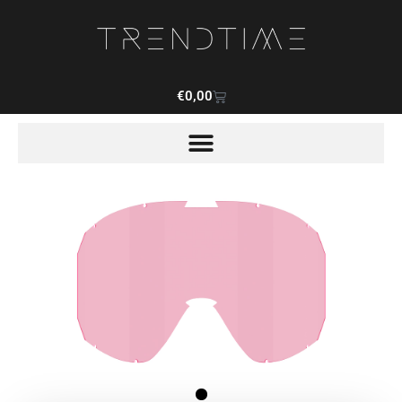
€
0,00