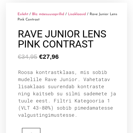
Esileht
/
Bliz mäesuusaprillid
/
Lisaklaasid
/ Rave Junior Lens
Pink Contrast
RAVE JUNIOR LENS
PINK CONTRAST
€
34,95
€
27,96
Roosa kontrastklaas, mis sobib
mudelile Rave Junior. Vahetatav
lisaklaas suurendab kontraste
ning kaitseb su silmi sademete ja
tuule eest. Filtri Kategooria 1
(VLT 43-80%) sobib pimedamatesse
valgustingimustesse.