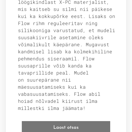
löögikindlast X-PC materjalist,
mis kaitseb su silmi nii päikese
kui ka kokkupõrke eest. Lisaks on
Flow rihm reguleeritav ning
silikooniga varustatud, et mudeli
suusakiivrile asetamine oleks
võimalikult käepärane. Mugavust
kandmisel lisab ka kolmekihiline
pehmendus siseraamil. Flow
suusaprille võib kanda ka
tavaprillide peal. Mudel
on suurepärane nii
mäesuusatamiseks kui ka
vabasuusatamiseks. Flow abil
hoiad nõlvadel kiirust ilma
millestki ilma jäämata!
Laost otsas