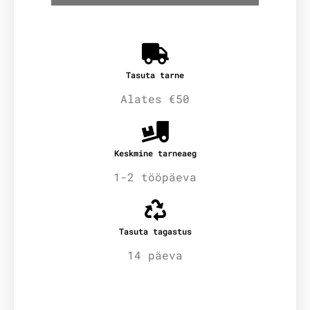
Tasuta tarne
Alates €50
Keskmine tarneaeg
1-2 tööpäeva
Tasuta tagastus
14 päeva
Lisainfo