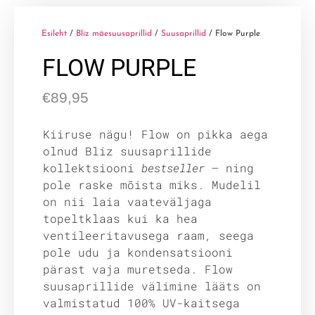
Esileht
/
Bliz mäesuusaprillid
/
Suusaprillid
/ Flow Purple
FLOW PURPLE
€
89,95
Kiiruse nägu! Flow on pikka aega
olnud Bliz suusaprillide
kollektsiooni
bestseller
— ning
pole raske mõista miks. Mudelil
on nii laia vaateväljaga
topeltklaas kui ka hea
ventileeritavusega raam, seega
pole udu ja kondensatsiooni
pärast vaja muretseda. Flow
suusaprillide välimine lääts on
valmistatud 100% UV-kaitsega