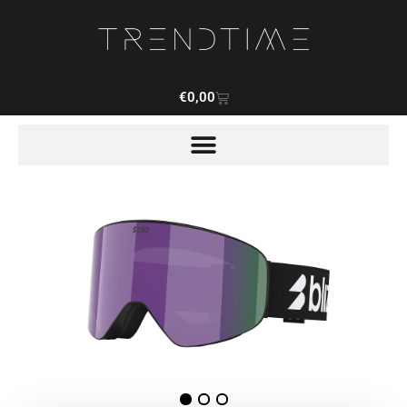
€
0,00