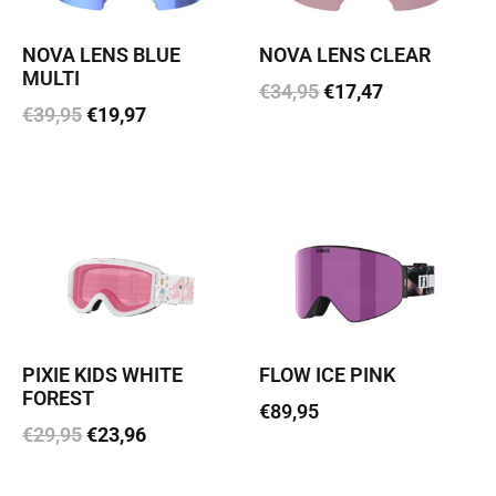
NOVA LENS BLUE
NOVA LENS CLEAR
MULTI
€
34,95
€
17,47
€
39,95
€
19,97
Lisa korvi
Lisa korvi
PIXIE KIDS WHITE
FLOW ICE PINK
FOREST
€
89,95
€
29,95
€
23,96
Loe edasi
Lisa korvi