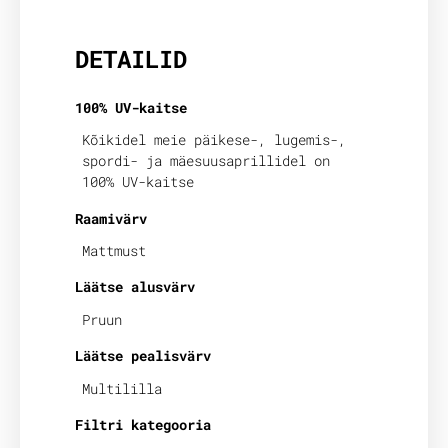
DETAILID
100% UV-kaitse
Kõikidel meie päikese-, lugemis-,
spordi- ja mäesuusaprillidel on
100% UV-kaitse
Raamivärv
Mattmust
Läätse alusvärv
Pruun
Läätse pealisvärv
Multililla
Filtri kategooria