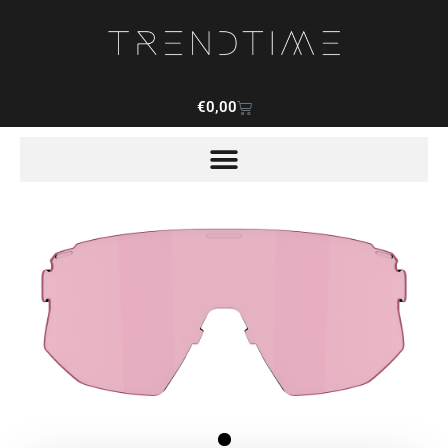
€
0,00