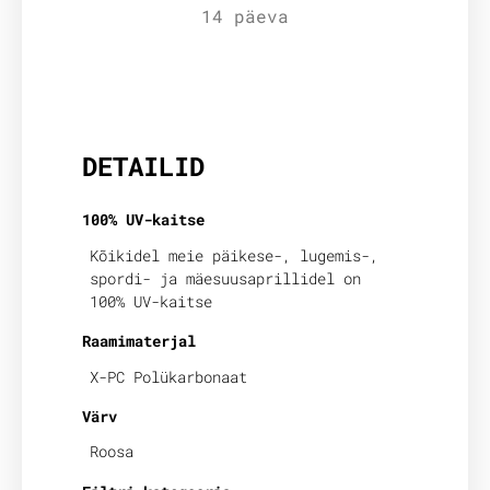
14 päeva
Lisainfo
DETAILID
100% UV-kaitse
Kõikidel meie päikese-, lugemis-,
spordi- ja mäesuusaprillidel on
100% UV-kaitse
Raamimaterjal
X-PC Polükarbonaat
Värv
Roosa