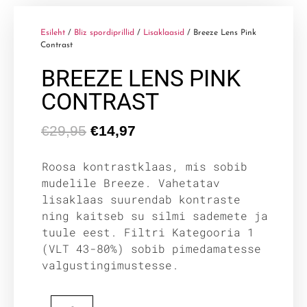
Esileht
/
Bliz spordiprillid
/
Lisaklaasid
/ Breeze Lens Pink
Contrast
BREEZE LENS PINK
CONTRAST
€
29,95
€
14,97
Roosa kontrastklaas, mis sobib
mudelile Breeze. Vahetatav
lisaklaas suurendab kontraste
ning kaitseb su silmi sademete ja
tuule eest. Filtri Kategooria 1
(VLT 43-80%) sobib pimedamatesse
valgustingimustesse.