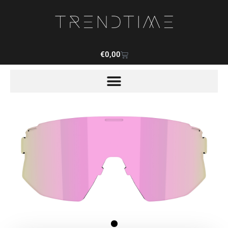
€
0,00