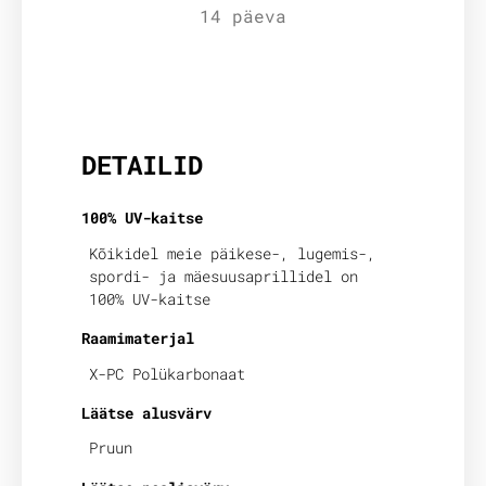
14 päeva
Lisainfo
DETAILID
100% UV-kaitse
Kõikidel meie päikese-, lugemis-,
spordi- ja mäesuusaprillidel on
100% UV-kaitse
Raamimaterjal
X-PC Polükarbonaat
Läätse alusvärv
Pruun