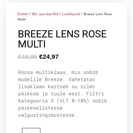
Esileht
/
Bliz spordiprillid
/
Lisaklaasid
/ Breeze Lens Rose
Multi
BREEZE LENS ROSE
MULTI
€
49,95
€
24,97
Roosa multiklaas, mis sobib
mudelile Breeze. Vahetatav
lisaklaas kaitseb su silmi
päikese ja tuule eest. Filtri
Kategooria 3 (VLT 8-18%) sobib
päikeselistesse
valgustingimustesse.