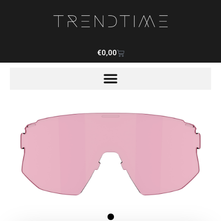
€
0,00