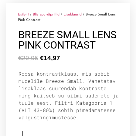
Esileht
/
Bliz spordiprillid
/
Lisaklaasid
/ Breeze Small Lens
Pink Contrast
BREEZE SMALL LENS
PINK CONTRAST
€
29,95
€
14,97
Roosa kontrastklaas, mis sobib
mudelile Breeze Small. Vahetatav
lisaklaas suurendab kontraste
ning kaitseb su silmi sademete ja
tuule eest. Filtri Kategooria 1
(VLT 43-80%) sobib pimedamatesse
valgustingimustesse.