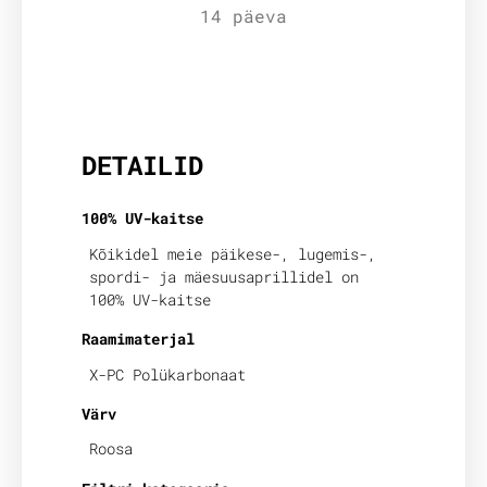
14 päeva
Lisainfo
DETAILID
100% UV-kaitse
Kõikidel meie päikese-, lugemis-,
spordi- ja mäesuusaprillidel on
100% UV-kaitse
Raamimaterjal
X-PC Polükarbonaat
Värv
Roosa