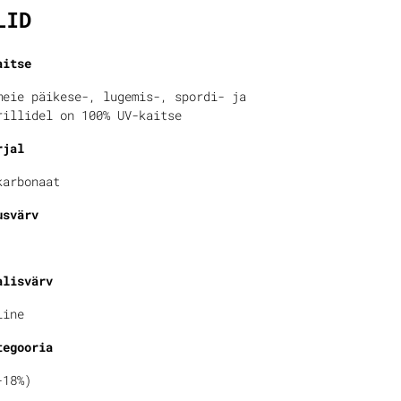
LID
aitse
meie päikese-, lugemis-, spordi- ja
rillidel on 100% UV-kaitse
rjal
karbonaat
usvärv
alisvärv
line
tegooria
-18%)