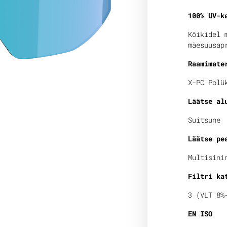
100% UV-k
Kõikidel 
mäesuusap
Raamimate
X-PC Polü
Läätse al
Suitsune
Läätse pe
Multisini
Filtri ka
3 (VLT 8%
EN ISO