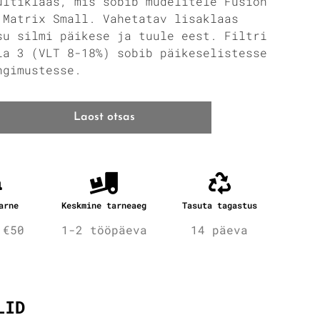
ultiklaas, mis sobib mudelitele Fusion
 Matrix Small. Vahetatav lisaklaas
su silmi päikese ja tuule eest. Filtri
ia 3 (VLT 8-18%) sobib päikeselistesse
ngimustesse.
Laost otsas
arne
Keskmine tarneaeg
Tasuta tagastus
 €50
1-2 tööpäeva
14 päeva
fo
LID