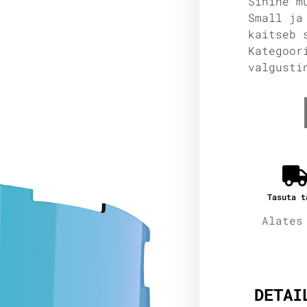
Sinine m
Small ja
kaitseb 
Kategoor
valgusti
Tasuta t
Alates
Lisain
DETAI