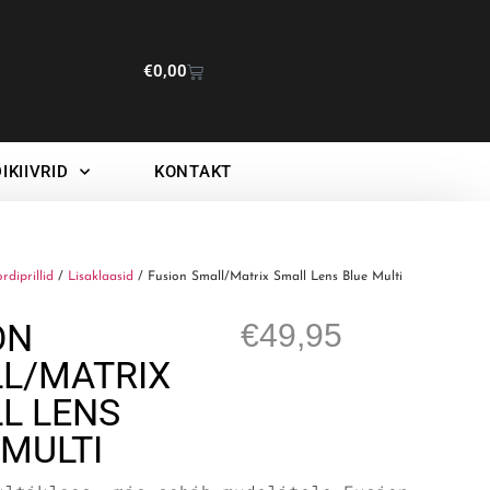
€
0,00
IKIIVRID
KONTAKT
ordiprillid
/
Lisaklaasid
/ Fusion Small/Matrix Small Lens Blue Multi
ON
€
49,95
L/MATRIX
L LENS
 MULTI