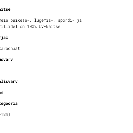
aitse
meie päikese-, lugemis-, spordi- ja
rillidel on 100% UV-kaitse
rjal
karbonaat
usvärv
alisvärv
ne
tegooria
-18%)