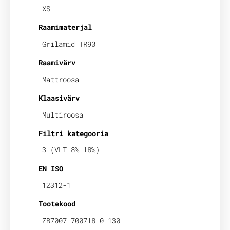
XS
Raamimaterjal
Grilamid TR90
Raamivärv
Mattroosa
Klaasivärv
Multiroosa
Filtri kategooria
3 (VLT 8%-18%)
EN ISO
12312-1
Tootekood
ZB7007 700718 0-130