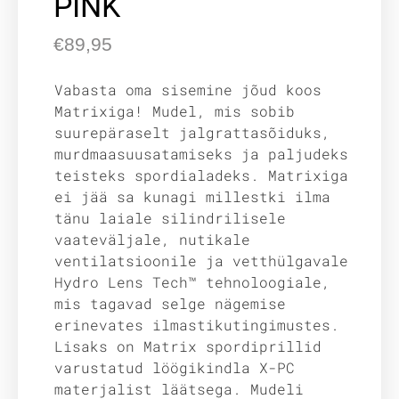
PINK
€
89,95
Vabasta oma sisemine jõud koos
Matrixiga! Mudel, mis sobib
suurepäraselt jalgrattasõiduks,
murdmaasuusatamiseks ja paljudeks
teisteks spordialadeks. Matrixiga
ei jää sa kunagi millestki ilma
tänu laiale silindrilisele
vaateväljale, nutikale
ventilatsioonile ja vetthülgavale
Hydro Lens Tech™ tehnoloogiale,
mis tagavad selge nägemise
erinevates ilmastikutingimustes.
Lisaks on Matrix spordiprillid
varustatud löögikindla X-PC
materjalist läätsega. Mudeli