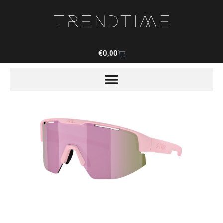
€
0,00