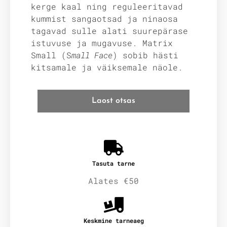
kerge kaal ning reguleeritavad
kummist sangaotsad ja ninaosa
tagavad sulle alati suurepärase
istuvuse ja mugavuse. Matrix
Small (S
mall Face
) sobib hästi
kitsamale ja väiksemale näole.
Laost otsas
Tasuta tarne
Alates €50
Keskmine tarneaeg