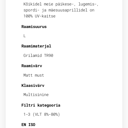
Kõikidel meie päikese-, lugemis-,
spordi- ja mäesuusaprillidel on
100% UV-kaitse
Raamisuurus
L
Raamimaterjal
Grilamid TR90
Raamivärv
Matt must
Klaasivärv
Multisinine
Filtri kategooria
1-3 (VLT 8%-80%)
EN ISO