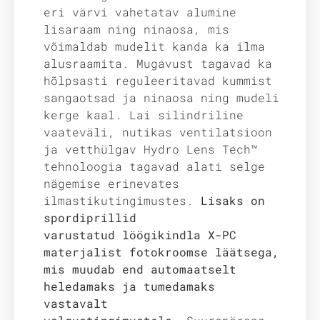
eri värvi vahetatav alumine
lisaraam ning ninaosa, mis
võimaldab mudelit kanda ka ilma
alusraamita. Mugavust tagavad ka
hõlpsasti reguleeritavad kummist
sangaotsad ja ninaosa ning mudeli
kerge kaal. Lai silindriline
vaateväli, nutikas ventilatsioon
ja vetthülgav Hydro Lens Tech™
tehnoloogia tagavad alati selge
nägemise erinevates
ilmastikutingimustes.
Lisaks on
spordiprillid
varustatud löögikindla X-PC
materjalist fotokroomse läätsega,
mis muudab end automaatselt
heledamaks ja tumedamaks
vastavalt