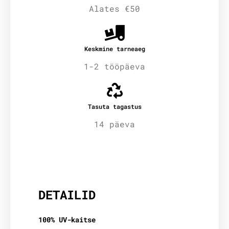
Alates €50
Keskmine tarneaeg
1-2 tööpäeva
Tasuta tagastus
14 päeva
Lisainfo
DETAILID
100% UV-kaitse