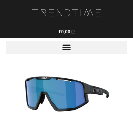
€
0,00