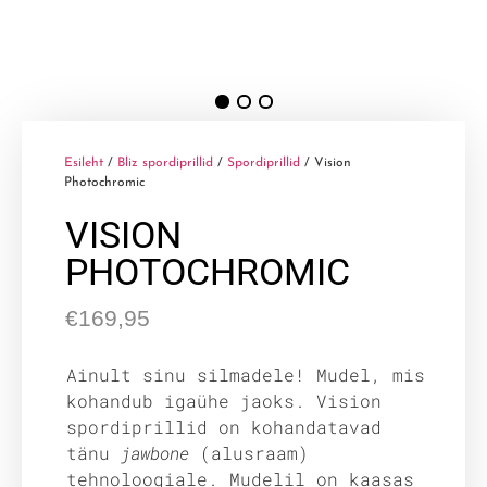
Esileht
/
Bliz spordiprillid
/
Spordiprillid
/ Vision
Photochromic
VISION
PHOTOCHROMIC
€
169,95
Ainult sinu silmadele! Mudel, mis
kohandub igaühe jaoks. Vision
spordiprillid on kohandatavad
tänu
jawbone
(alusraam)
tehnoloogiale. Mudelil on kaasas