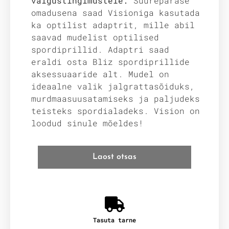
valgustingimustele.
Suurepärase
omadusena saad Visioniga kasutada
ka optilist adaptrit, mille abil
saavad mudelist optilised
spordiprillid. Adaptri saad
eraldi osta Bliz spordiprillide
aksessuaaride alt. Mudel on
ideaalne valik jalgrattasõiduks,
murdmaasuusatamiseks ja paljudeks
teisteks spordialadeks. Vision on
loodud sinule mõeldes!
Laost otsas
Tasuta tarne