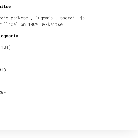
aitse
meie päikese-, lugemis-, spordi- ja
rillidel on 100% UV-kaitse
tegooria
-18%)
013
SWE