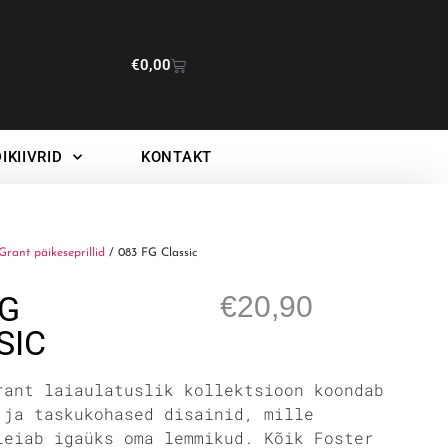
€
0,00
IKIIVRID
KONTAKT
Grant päikeseprillid
/ 083 FG Classic
FG
€
20,90
SIC
rant laiaulatuslik kollektsioon koondab
 ja taskukohased disainid, mille
leiab igaüks oma lemmikud. Kõik Foster