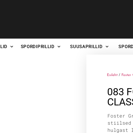
LID
SPORDIPRILLID
SUUSAPRILLID
SPORD
Esileht
/
Foster 
083 
CLAS
Foster G
stiilsed
hulgast 