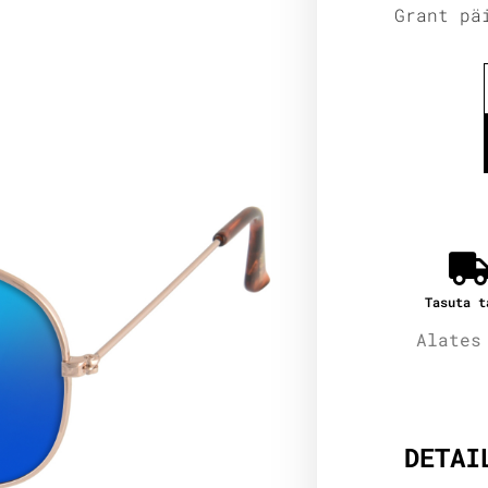
Grant pä
Tasuta t
Alates
Lisain
DETAI