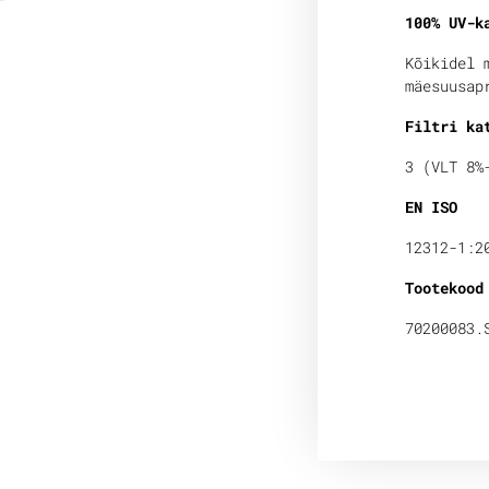
100% UV-k
Kõikidel 
mäesuusap
Filtri ka
3 (VLT 8%
EN ISO
12312-1:2
Tootekood
70200083.