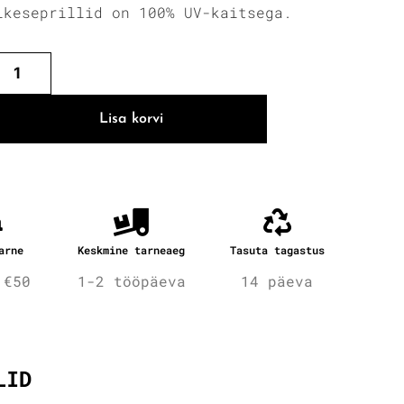
ikeseprillid on 100% UV-kaitsega.
Lisa korvi
arne
Keskmine tarneaeg
Tasuta tagastus
 €50
1-2 tööpäeva
14 päeva
fo
LID