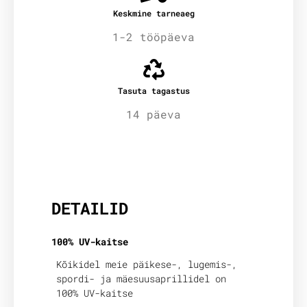
Keskmine tarneaeg
1-2 tööpäeva
Tasuta tagastus
14 päeva
Lisainfo
DETAILID
100% UV-kaitse
Kõikidel meie päikese-, lugemis-,
spordi- ja mäesuusaprillidel on
100% UV-kaitse