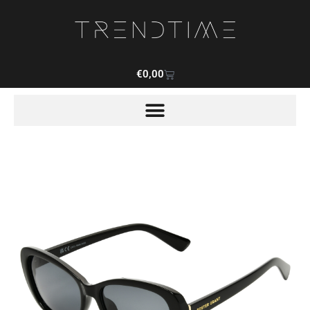
€
0,00