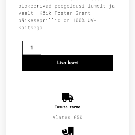
blokeerivad peegeldusi lumelt ja
veelt. Kõik Foster Grant
päikeseprillid on 100% UV-
kaitsega.
Lisa korvi
Tasuta tarne
Alates €50