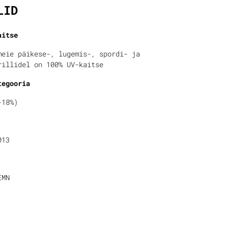
LID
aitse
meie päikese-, lugemis-, spordi- ja
rillidel on 100% UV-kaitse
tegooria
-18%)
013
EMN