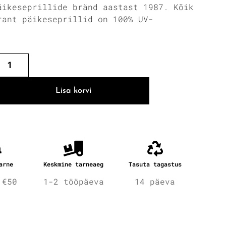
äikeseprillide bränd aastast 1987. Kõik
rant päikeseprillid on 100% UV-
.
Lisa korvi
arne
Keskmine tarneaeg
Tasuta tagastus
 €50
1-2 tööpäeva
14 päeva
fo