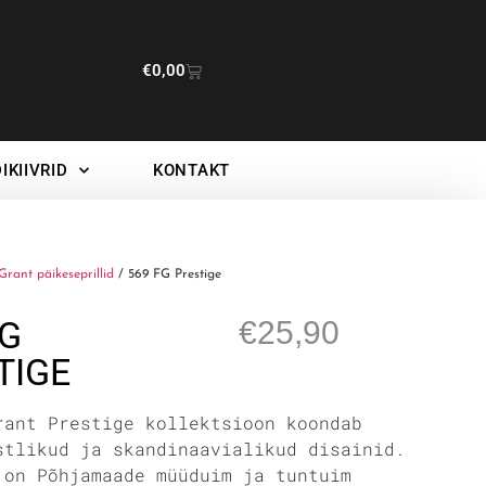
€
0,00
IKIIVRID
KONTAKT
Grant päikeseprillid
/ 569 FG Prestige
FG
€
25,90
TIGE
rant Prestige kollektsioon koondab
stlikud ja skandinaavialikud disainid.
 on Põhjamaade müüduim ja tuntuim