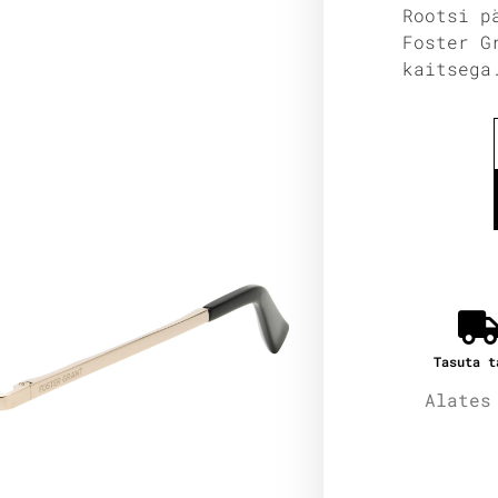
Rootsi p
Foster G
kaitsega
Tasuta t
Alates
Lisain