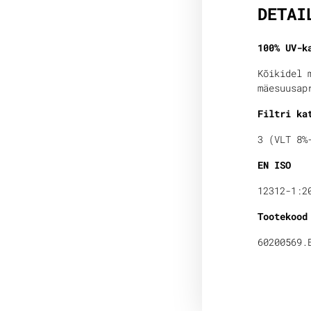
DETAI
100% UV-k
Kõikidel 
mäesuusap
Filtri ka
3 (VLT 8%
EN ISO
12312-1:2
Tootekood
60200569.