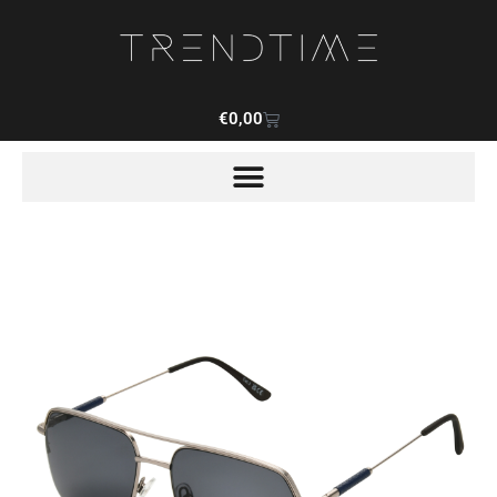
€
0,00