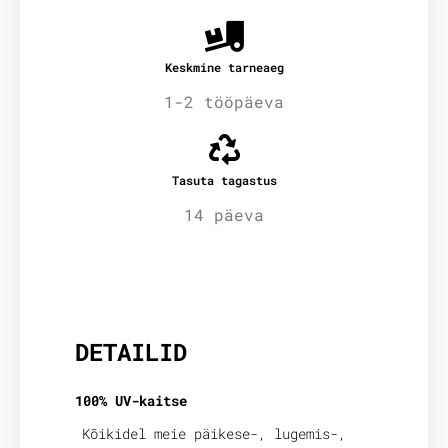
Keskmine tarneaeg
1-2 tööpäeva
Tasuta tagastus
14 päeva
Lisainfo
DETAILID
100% UV-kaitse
Kõikidel meie päikese-, lugemis-,