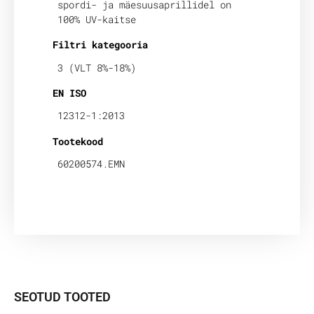
spordi- ja mäesuusaprillidel on
100% UV-kaitse
Filtri kategooria
3 (VLT 8%-18%)
EN ISO
12312-1:2013
Tootekood
60200574.EMN
SEOTUD TOOTED