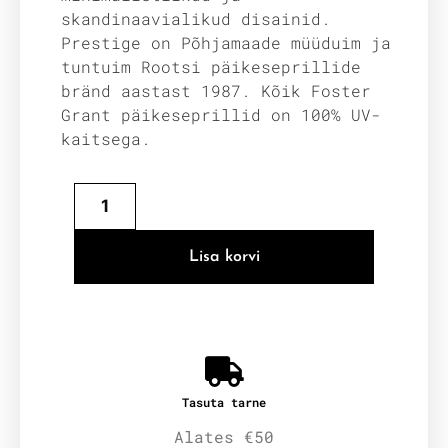
skandinaavialikud disainid.
Prestige on Põhjamaade müüduim ja
tuntuim Rootsi päikeseprillide
bränd aastast 1987. Kõik Foster
Grant päikeseprillid on 100% UV-
kaitsega.
Lisa korvi
Tasuta tarne
Alates €50