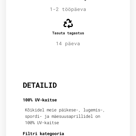
1-2 tööpäeva
Tasuta tagastus
14 päeva
Lisainfo
DETAILID
100% UV-kaitse
Kõikidel meie päikese-, lugemis-,
spordi- ja mäesuusaprillidel on
100% UV-kaitse
Filtri kategooria