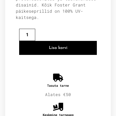
disainid. Kõik Foster Grant
päikeseprillid on 100% UV-
kaitsega.
Lisa korvi
Tasuta tarne
Alates €50
Keskmine tarneaeg