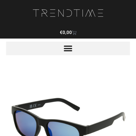
€
0,00